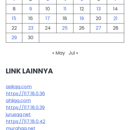
8
9
10
11
12
13
14
15
16
17
18
19
20
21
22
23
24
25
26
27
28
29
30
« May
Jul »
LINK LAINNYA
asikqq.com
https://117.18.0.36
ahliqq.com
https://117.18.0.39
jurusqq.net
https://117.18.0.42
murahqq.net