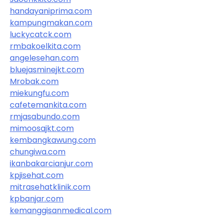
handayaniprima.com
kampungmakan.com
luckycatck.com
rmbakoelkita.com
angelesehan.com
bluejasminejkt.com
Mrobak.com
miekungfu.com
cafetemankita.com
rmjasabundo.com
mimoosajkt.com
kembangkawung.com
chungiwa.com
ikanbakarcianjur.com
kpjisehat.com
mitrasehatklinik.com
kpbanjar.com
kemanggisanmedical.com