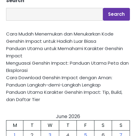
Search
navigation
Search
Cara Mudah Menemukan dan Menukarkan Kode
Genshin Impact untuk Hadiah Luar Biasa
Panduan Utama untuk Memahami Karakter Genshin
Impact
Menguasai Genshin Impact: Panduan Utama Peta dan
Eksplorasi
Cara Download Genshin Impact dengan Aman:
Panduan Langkah-demi-Langkah Lengkap
Panduan Utama Karakter Genshin Impact: Tip, Build,
dan Daftar Tier
June 2026
M
T
W
T
F
S
S
1
2
3
4
5
6
7