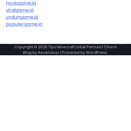
noobgame.id
viralgame.id
unduhgame.id
populergame.id
Copyright © 2026
Tips Minecraft Untuk Pemula
| Charm
Blog by
Ascendoor
| Powered by
WordPress
.