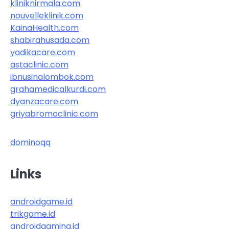
kliniknirmala.com
nouvelleklinik.com
KainaHealth.com
shabirahusada.com
yadikacare.com
astaclinic.com
ibnusinalombok.com
grahamedicalkurdi.com
dyanzacare.com
griyabromoclinic.com
dominoqq
Links
androidgame.id
trikgame.id
androidgaming.id