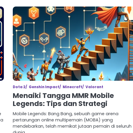
Dota 2
Genshin Impact
Minecraft
Valorant
Menaiki Tangga MMR Mobile
Legends: Tips dan Strategi
e
Mobile Legends: Bang Bang, sebuah game arena
na
pertarungan online multipemain (MOBA) yang
mendebarkan, telah memikat jutaan pemain di seluruh
dunia.…