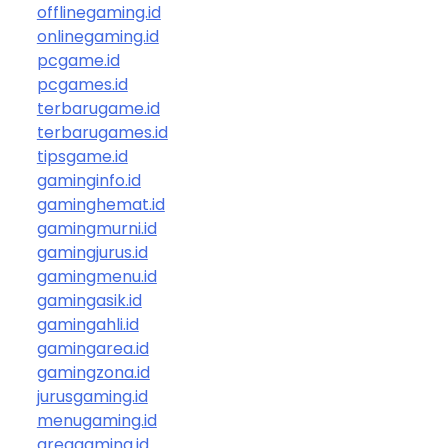
offlinegaming.id
onlinegaming.id
pcgame.id
pcgames.id
terbarugame.id
terbarugames.id
tipsgame.id
gaminginfo.id
gaminghemat.id
gamingmurni.id
gamingjurus.id
gamingmenu.id
gamingasik.id
gamingahli.id
gamingarea.id
gamingzona.id
jurusgaming.id
menugaming.id
areagaming.id