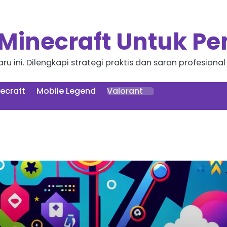
 Minecraft Untuk P
aru ini. Dilengkapi strategi praktis dan saran profesi
ecraft
Mobile Legend
Valorant