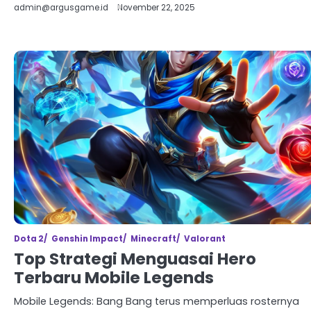
admin@argusgame.id
November 22, 2025
Dota 2
Genshin Impact
Minecraft
Valorant
Top Strategi Menguasai Hero
Terbaru Mobile Legends
Mobile Legends: Bang Bang terus memperluas rosternya