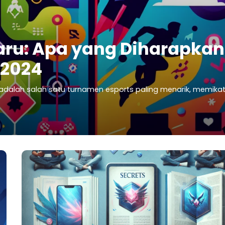
Baru: Apa yang Diharapkan
 2024
adalah salah satu turnamen esports paling menarik, memika