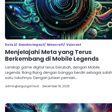
Dota 2
Genshin Impact
Minecraft
Valorant
Menjelajahi Meta yang Terus
Berkembang di Mobile Legends
Lanskap game digital terus berubah, dengan Mobile
Legends: Bang Bang dengan bangga berdiri sebagai sala
satu tokohnya. Dengan jutaan pemain…
admin@argusgame.id
December 16, 2025