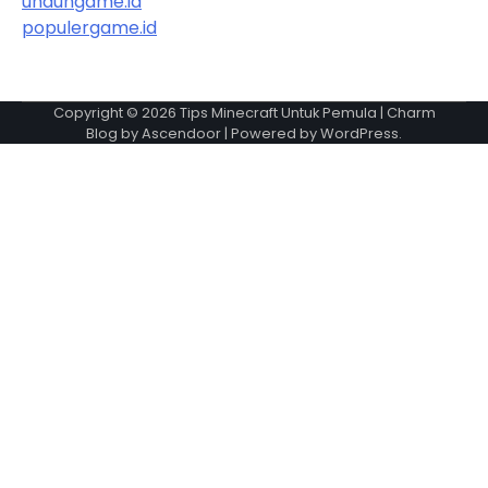
unduhgame.id
populergame.id
Copyright © 2026
Tips Minecraft Untuk Pemula
| Charm
Blog by
Ascendoor
| Powered by
WordPress
.