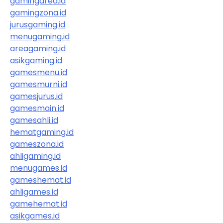
gamingarea.id
gamingzona.id
jurusgaming.id
menugaming.id
areagaming.id
asikgaming.id
gamesmenu.id
gamesmurni.id
gamesjurus.id
gamesmain.id
gamesahli.id
hematgaming.id
gameszona.id
ahligaming.id
menugames.id
gameshemat.id
ahligames.id
gamehemat.id
asikgames.id