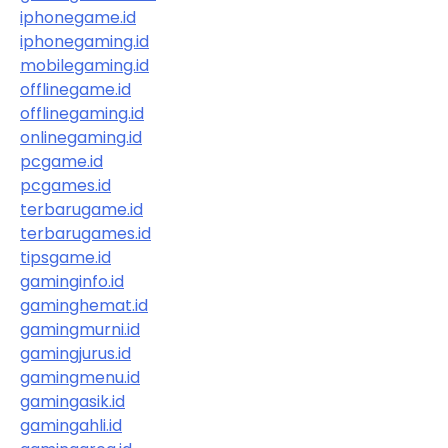
iphonegame.id
iphonegaming.id
mobilegaming.id
offlinegame.id
offlinegaming.id
onlinegaming.id
pcgame.id
pcgames.id
terbarugame.id
terbarugames.id
tipsgame.id
gaminginfo.id
gaminghemat.id
gamingmurni.id
gamingjurus.id
gamingmenu.id
gamingasik.id
gamingahli.id