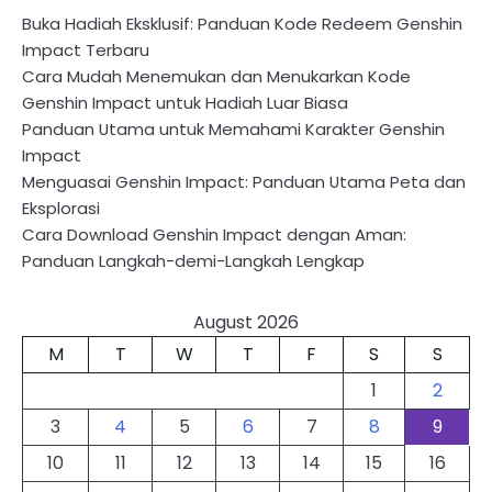
Buka Hadiah Eksklusif: Panduan Kode Redeem Genshin
Impact Terbaru
Cara Mudah Menemukan dan Menukarkan Kode
Genshin Impact untuk Hadiah Luar Biasa
Panduan Utama untuk Memahami Karakter Genshin
Impact
Menguasai Genshin Impact: Panduan Utama Peta dan
Eksplorasi
Cara Download Genshin Impact dengan Aman:
Panduan Langkah-demi-Langkah Lengkap
August 2026
M
T
W
T
F
S
S
1
2
3
4
5
6
7
8
9
10
11
12
13
14
15
16