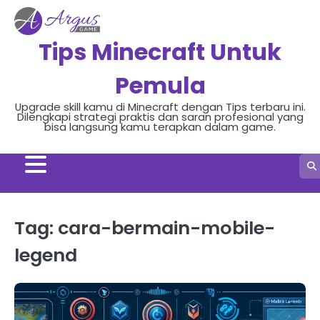
Skip
to
content
Tips Minecraft Untuk
Pemula
Upgrade skill kamu di Minecraft dengan Tips terbaru ini.
Dilengkapi strategi praktis dan saran profesional yang
bisa langsung kamu terapkan dalam game.
Tag:
cara-bermain-mobile-
legend