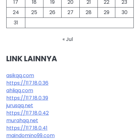
17
18
19
20
21
22
23
24
25
26
27
28
29
30
31
« Jul
LINK LAINNYA
asikqq.com
https://117.18.0.36
ahliqq.com
https://117.18.0.39
jurusqq.net
https://117.18.0.42
murahqq.net
https://117.18.0.41
maindomino99.com