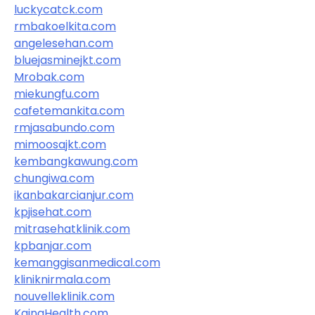
luckycatck.com
rmbakoelkita.com
angelesehan.com
bluejasminejkt.com
Mrobak.com
miekungfu.com
cafetemankita.com
rmjasabundo.com
mimoosajkt.com
kembangkawung.com
chungiwa.com
ikanbakarcianjur.com
kpjisehat.com
mitrasehatklinik.com
kpbanjar.com
kemanggisanmedical.com
kliniknirmala.com
nouvelleklinik.com
KainaHealth.com