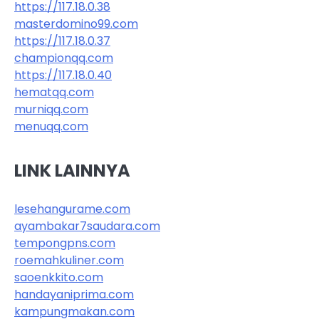
https://117.18.0.38
masterdomino99.com
https://117.18.0.37
championqq.com
https://117.18.0.40
hematqq.com
murniqq.com
menuqq.com
LINK LAINNYA
lesehangurame.com
ayambakar7saudara.com
tempongpns.com
roemahkuliner.com
saoenkkito.com
handayaniprima.com
kampungmakan.com