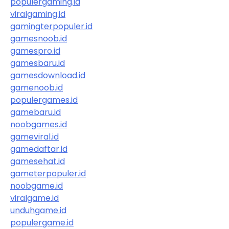
populergaming.id
viralgaming.id
gamingterpopuler.id
gamesnoob.id
gamespro.id
gamesbaru.id
gamesdownload.id
gamenoob.id
populergames.id
gamebaru.id
noobgames.id
gameviral.id
gamedaftar.id
gamesehat.id
gameterpopuler.id
noobgame.id
viralgame.id
unduhgame.id
populergame.id