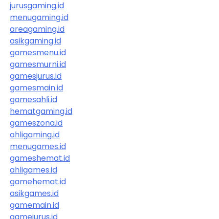
jurusgaming.id
menugaming.id
areagaming.id
asikgaming.id
gamesmenu.id
gamesmurni.id
gamesjurus.id
gamesmain.id
gamesahli.id
hematgaming.id
gameszona.id
ahligaming.id
menugames.id
gameshemat.id
ahligames.id
gamehemat.id
asikgames.id
gamemain.id
gamejurus.id