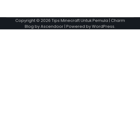
Copyright © 2026
Tips Minecraft Untuk Pemula
| Charm
Blog by
Ascendoor
| Powered by
WordPress
.