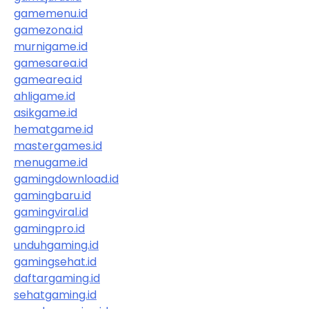
gamemenu.id
gamezona.id
murnigame.id
gamesarea.id
gamearea.id
ahligame.id
asikgame.id
hematgame.id
mastergames.id
menugame.id
gamingdownload.id
gamingbaru.id
gamingviral.id
gamingpro.id
unduhgaming.id
gamingsehat.id
daftargaming.id
sehatgaming.id