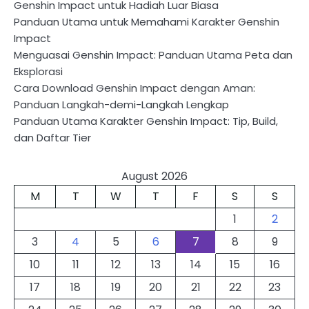
Genshin Impact untuk Hadiah Luar Biasa
Panduan Utama untuk Memahami Karakter Genshin
Impact
Menguasai Genshin Impact: Panduan Utama Peta dan
Eksplorasi
Cara Download Genshin Impact dengan Aman:
Panduan Langkah-demi-Langkah Lengkap
Panduan Utama Karakter Genshin Impact: Tip, Build,
dan Daftar Tier
August 2026
M
T
W
T
F
S
S
1
2
3
4
5
6
7
8
9
10
11
12
13
14
15
16
17
18
19
20
21
22
23