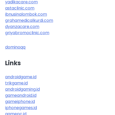
yadikacare.com
astaclinic.com
ibnusinalombok.com
grahamedicalkurdi.com
dyanzacare.com
griyabromoclinic.com
dominoqq
Links
androidgame.id
trikgame.id
androidgaming.id
gameandroid.id
gameiphone.id
iphonegames.id
gamepc.id