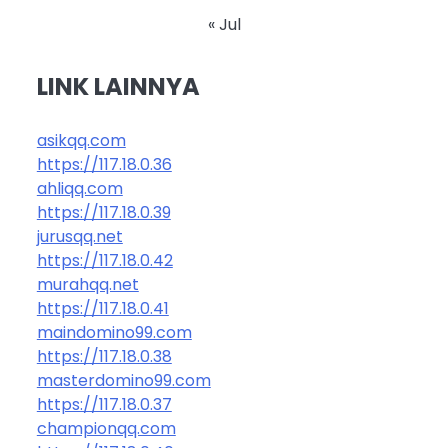
« Jul
LINK LAINNYA
asikqq.com
https://117.18.0.36
ahliqq.com
https://117.18.0.39
jurusqq.net
https://117.18.0.42
murahqq.net
https://117.18.0.41
maindomino99.com
https://117.18.0.38
masterdomino99.com
https://117.18.0.37
championqq.com