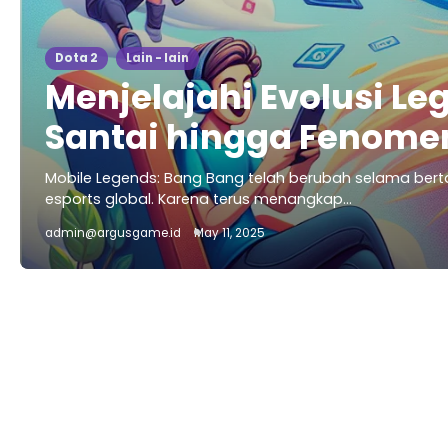
Dota 2
Lain - lain
Menjelajahi Evolusi Le
Santai hingga Fenome
Mobile Legends: Bang Bang telah berubah selama ber
esports global. Karena terus menangkap…
admin@argusgame.id
May 11, 2025