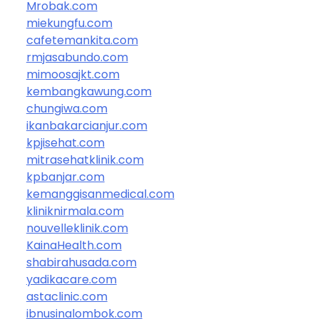
Mrobak.com
miekungfu.com
cafetemankita.com
rmjasabundo.com
mimoosajkt.com
kembangkawung.com
chungiwa.com
ikanbakarcianjur.com
kpjisehat.com
mitrasehatklinik.com
kpbanjar.com
kemanggisanmedical.com
kliniknirmala.com
nouvelleklinik.com
KainaHealth.com
shabirahusada.com
yadikacare.com
astaclinic.com
ibnusinalombok.com