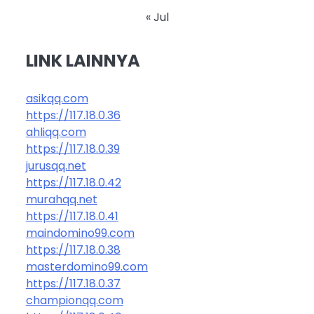
« Jul
LINK LAINNYA
asikqq.com
https://117.18.0.36
ahliqq.com
https://117.18.0.39
jurusqq.net
https://117.18.0.42
murahqq.net
https://117.18.0.41
maindomino99.com
https://117.18.0.38
masterdomino99.com
https://117.18.0.37
championqq.com