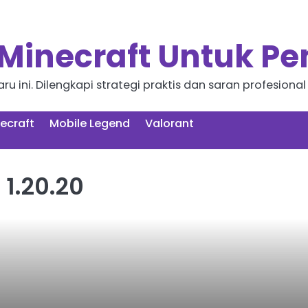
 Minecraft Untuk P
aru ini. Dilengkapi strategi praktis dan saran profesi
ecraft
Mobile Legend
Valorant
1.20.20