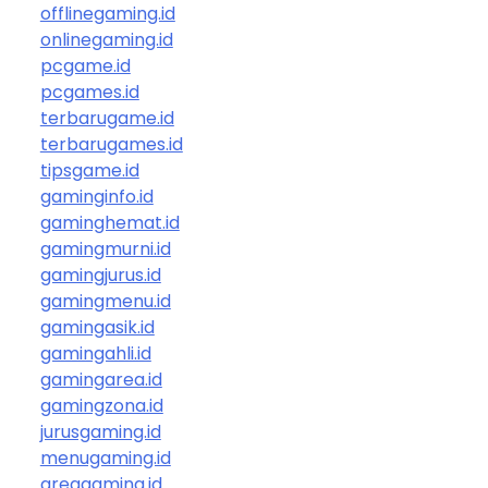
offlinegaming.id
onlinegaming.id
pcgame.id
pcgames.id
terbarugame.id
terbarugames.id
tipsgame.id
gaminginfo.id
gaminghemat.id
gamingmurni.id
gamingjurus.id
gamingmenu.id
gamingasik.id
gamingahli.id
gamingarea.id
gamingzona.id
jurusgaming.id
menugaming.id
areagaming.id