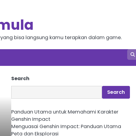
emula
onal yang bisa langsung kamu terapkan dalam game.
Search
Search
Panduan Utama untuk Memahami Karakter
Genshin Impact
Menguasai Genshin Impact: Panduan Utama
Peta dan Eksplorasi