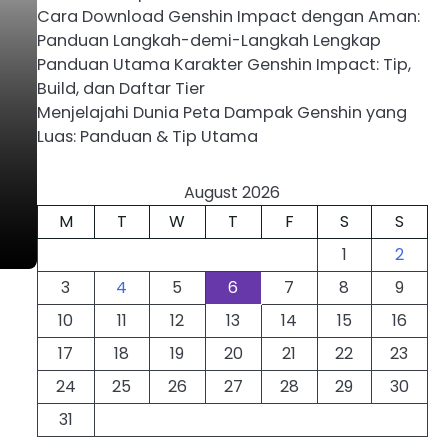
Cara Download Genshin Impact dengan Aman:
Panduan Langkah-demi-Langkah Lengkap
Panduan Utama Karakter Genshin Impact: Tip,
Build, dan Daftar Tier
Menjelajahi Dunia Peta Dampak Genshin yang
Luas: Panduan & Tip Utama
August 2026
M
T
W
T
F
S
S
1
2
3
4
5
6
7
8
9
10
11
12
13
14
15
16
17
18
19
20
21
22
23
24
25
26
27
28
29
30
31