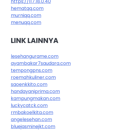
https://117.18.0.40
hematqq.com
murniqq.com
menuqq.com
LINK LAINNYA
lesehangurame.com
ayambakar7saudara.com
tempongpns.com
roemahkuliner.com
saoenkkito.com
handayaniprima.com
kampungmakan.com
luckycatck.com
rmbakoelkita.com
angelesehan.com
bluejasminejkt.com