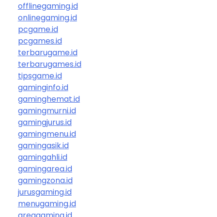
offlinegaming.id
onlinegaming.id
pcgame.id
pcgames.id
terbarugame.id
terbarugames.id
tipsgame.id
gaminginfo.id
gaminghemat.id
gamingmurni.id
gamingjurus.id
gamingmenu.id
gamingasik.id
gamingahli.id
gamingarea.id
gamingzona.id
jurusgaming.id
menugaming.id
areagaming.id