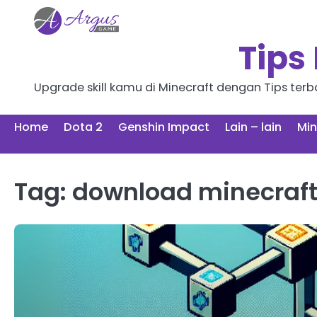
Skip
to
content
Tips
Upgrade skill kamu di Minecraft dengan Tips terb
Home
Dota 2
Genshin Impact
Lain – lain
Min
Tag:
download minecraft