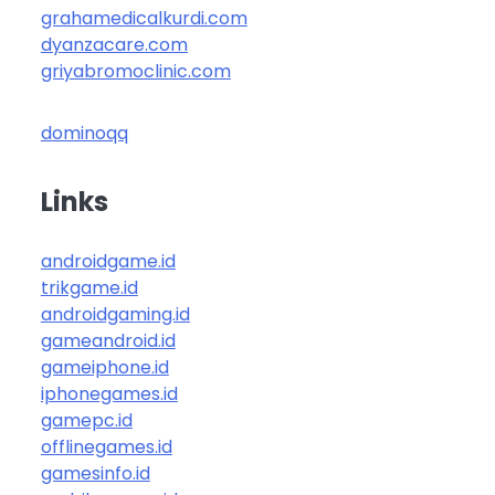
grahamedicalkurdi.com
dyanzacare.com
griyabromoclinic.com
dominoqq
Links
androidgame.id
trikgame.id
androidgaming.id
gameandroid.id
gameiphone.id
iphonegames.id
gamepc.id
offlinegames.id
gamesinfo.id