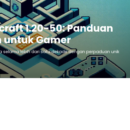
raft 1.20-50: Panduan
h untuk Gamer
a selama lebih dari satu dekade dengan perpaduan unik
…