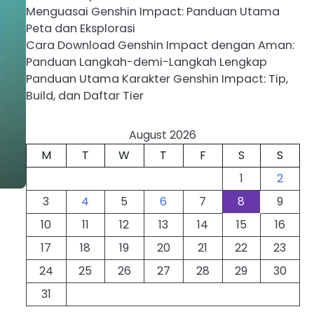
Menguasai Genshin Impact: Panduan Utama
Peta dan Eksplorasi
Cara Download Genshin Impact dengan Aman:
Panduan Langkah-demi-Langkah Lengkap
Panduan Utama Karakter Genshin Impact: Tip,
Build, dan Daftar Tier
August 2026
M
T
W
T
F
S
S
1
2
3
4
5
6
7
8
9
10
11
12
13
14
15
16
17
18
19
20
21
22
23
24
25
26
27
28
29
30
31