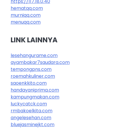
https://117.18.0.40
hematqq.com
murniqq.com
menuqq.com
LINK LAINNYA
lesehangurame.com
ayambakar7saudara.com
tempongpns.com
roemahkuliner.com
saoenkkito.com
handayaniprima.com
kampungmakan.com
luckycatck.com
rmbakoelkita.com
angelesehan.com
bluejasminejkt.com