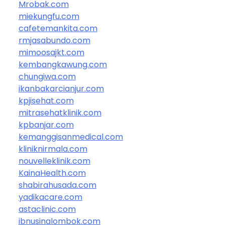
Mrobak.com
miekungfu.com
cafetemankita.com
rmjasabundo.com
mimoosajkt.com
kembangkawung.com
chungiwa.com
ikanbakarcianjur.com
kpjisehat.com
mitrasehatklinik.com
kpbanjar.com
kemanggisanmedical.com
kliniknirmala.com
nouvelleklinik.com
KainaHealth.com
shabirahusada.com
yadikacare.com
astaclinic.com
ibnusinalombok.com