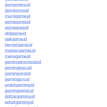
gamemenu.id
gamezona.id
murnigame.id
gamesarea.id
gamearea.id
ahligame.id
asikgame.id
hematgame.id
mastergames.id
menugame.id
gamingdownload.id
gamingbaru.id
gamingviral.id
gamingpro.id
unduhgaming.id
gamingsehat.id
daftargaming.id
sehatgaming.id