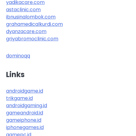
yadikacare.com
astaclinic.com
ibnusinalombok.com
grahamedicalkurdi.com
dyanzacare.com
griyabromoclinic.com
dominoqq
Links
androidgame.id
trikgame.id
androidgaming.id
gameandroid.id
gameiphone.id
iphonegames.id
gamepc.id