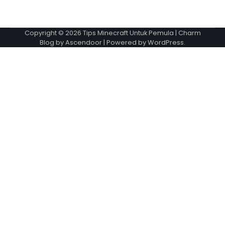
Copyright © 2026
Tips Minecraft Untuk Pemula
| Charm
Blog by
Ascendoor
| Powered by
WordPress
.