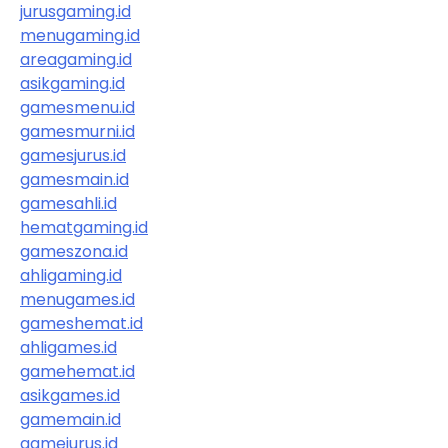
jurusgaming.id
menugaming.id
areagaming.id
asikgaming.id
gamesmenu.id
gamesmurni.id
gamesjurus.id
gamesmain.id
gamesahli.id
hematgaming.id
gameszona.id
ahligaming.id
menugames.id
gameshemat.id
ahligames.id
gamehemat.id
asikgames.id
gamemain.id
gamejurus.id