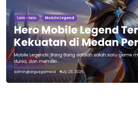
Lain - lain
Mobile Legend
Hero Mobile Legend Te
Kekuatan di Medan Pe
Mobile Legends: Bang Bang adalah salah satu game mul
dunia, dan memiliki…
admin@argusgame.id
July 29, 2025