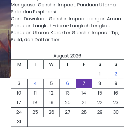
Menguasai Genshin Impact: Panduan Utama
Peta dan Eksplorasi
Cara Download Genshin Impact dengan Aman:
Panduan Langkah-demi-Langkah Lengkap
Panduan Utama Karakter Genshin Impact: Tip,
Build, dan Daftar Tier
August 2026
M
T
W
T
F
S
S
1
2
3
4
5
6
7
8
9
10
11
12
13
14
15
16
17
18
19
20
21
22
23
24
25
26
27
28
29
30
31