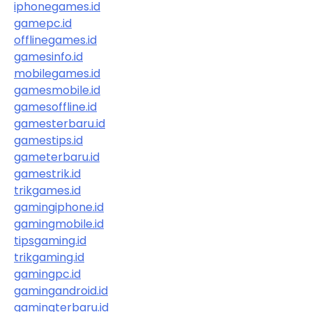
iphonegames.id
gamepc.id
offlinegames.id
gamesinfo.id
mobilegames.id
gamesmobile.id
gamesoffline.id
gamesterbaru.id
gamestips.id
gameterbaru.id
gamestrik.id
trikgames.id
gamingiphone.id
gamingmobile.id
tipsgaming.id
trikgaming.id
gamingpc.id
gamingandroid.id
gamingterbaru.id