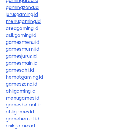
gamingarea.id
gamingzona.id
jurusgaming.id
menugaming.id
areagaming.id
asikgaming.id
gamesmenu.id
gamesmurni.id
gamesjurus.id
gamesmain.id
gamesahli.id
hematgaming.id
gameszona.id
ahligaming.id
menugames.id
gameshemat.id
ahligames.id
gamehemat.id
asikgames.id