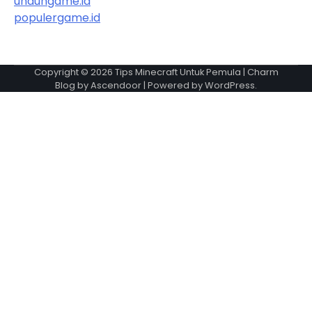
unduhgame.id
populergame.id
Copyright © 2026
Tips Minecraft Untuk Pemula
| Charm
Blog by
Ascendoor
| Powered by
WordPress
.