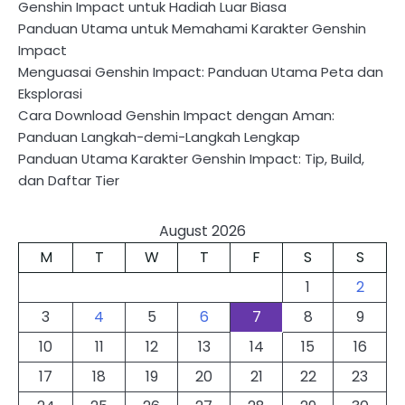
Genshin Impact untuk Hadiah Luar Biasa
Panduan Utama untuk Memahami Karakter Genshin
Impact
Menguasai Genshin Impact: Panduan Utama Peta dan
Eksplorasi
Cara Download Genshin Impact dengan Aman:
Panduan Langkah-demi-Langkah Lengkap
Panduan Utama Karakter Genshin Impact: Tip, Build,
dan Daftar Tier
August 2026
M
T
W
T
F
S
S
1
2
3
4
5
6
7
8
9
10
11
12
13
14
15
16
17
18
19
20
21
22
23