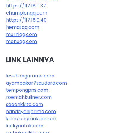
https://117.18.0.37
championqq.com
https://117.18.0.40
hematqq.com
murniqq.com
menuqq.com
LINK LAINNYA
lesehangurame.com
ayambakar7saudara.com
tempongpns.com
roemahkuliner.com
saoenkkito.com
handayaniprima.com
kampungmakan.com
luckycatck.com
rmbakoelkita.com