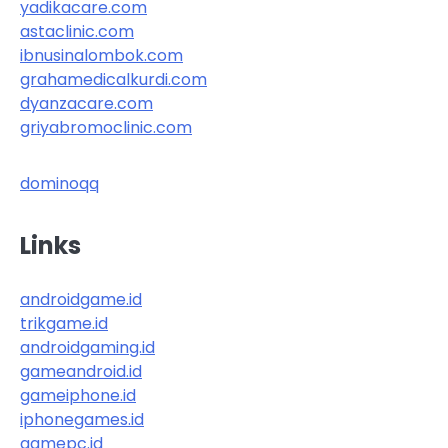
yadikacare.com
astaclinic.com
ibnusinalombok.com
grahamedicalkurdi.com
dyanzacare.com
griyabromoclinic.com
dominoqq
Links
androidgame.id
trikgame.id
androidgaming.id
gameandroid.id
gameiphone.id
iphonegames.id
gamepc.id