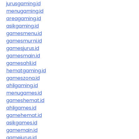
jurusgaming.id
menugaming.id
areagaming.id
asikgaming.id
gamesmenu.id
gamesmurni.id
gamesjurus.id
gamesmain.id
gamesahli.id
hematgaming.id
gameszona.id
ahligaming.id
menugames.id
gameshemat.id
ahligames.id
gamehemat.id
asikgames.id
gamemain.id
gamejurus.id