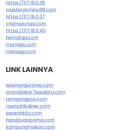
https://117.18.0.38
masterdomino99.com
https://117.18.0.37
championqq.com
https://117.18.0.40
hematqq.com
murniqq.com
menuqq.com
LINK LAINNYA
lesehangurame.com
ayambakar7saudara.com
tempongpns.com
roemahkuliner.com
saoenkkito.com
handayaniprima.com
kampungmakan.com