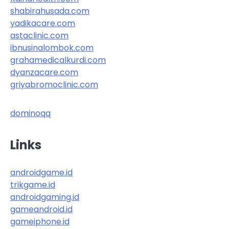
shabirahusada.com
yadikacare.com
astaclinic.com
ibnusinalombok.com
grahamedicalkurdi.com
dyanzacare.com
griyabromoclinic.com
dominoqq
Links
androidgame.id
trikgame.id
androidgaming.id
gameandroid.id
gameiphone.id