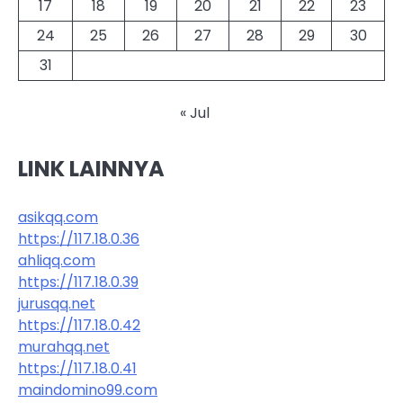
17
18
19
20
21
22
23
24
25
26
27
28
29
30
31
« Jul
LINK LAINNYA
asikqq.com
https://117.18.0.36
ahliqq.com
https://117.18.0.39
jurusqq.net
https://117.18.0.42
murahqq.net
https://117.18.0.41
maindomino99.com