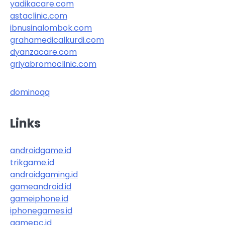
yadikacare.com
astaclinic.com
ibnusinalombok.com
grahamedicalkurdi.com
dyanzacare.com
griyabromoclinic.com
dominoqq
Links
androidgame.id
trikgame.id
androidgaming.id
gameandroid.id
gameiphone.id
iphonegames.id
gamepc.id