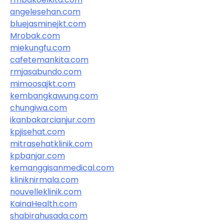
angelesehan.com
bluejasminejkt.com
Mrobak.com
miekungfu.com
cafetemankita.com
rmjasabundo.com
mimoosajkt.com
kembangkawung.com
chungiwa.com
ikanbakarcianjur.com
kpjisehat.com
mitrasehatklinik.com
kpbanjar.com
kemanggisanmedical.com
kliniknirmala.com
nouvelleklinik.com
KainaHealth.com
shabirahusada.com