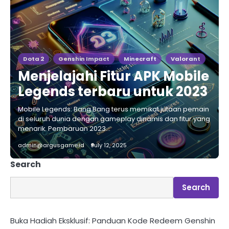
Dota 2
Genshin Impact
Minecraft
Valorant
Menjelajahi Fitur APK Mobile
Legends terbaru untuk 2023
Mobile Legends: Bang Bang terus memikat jutaan pemain
di seluruh dunia dengan gameplay dinamis dan fitur yang
menarik. Pembaruan 2023…
admin@argusgame.id
July 12, 2025
Search
Search
Buka Hadiah Eksklusif: Panduan Kode Redeem Genshin