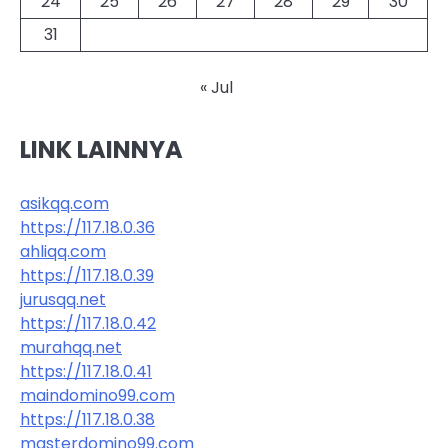
24
25
26
27
28
29
30
31
« Jul
LINK LAINNYA
asikqq.com
https://117.18.0.36
ahliqq.com
https://117.18.0.39
jurusqq.net
https://117.18.0.42
murahqq.net
https://117.18.0.41
maindomino99.com
https://117.18.0.38
masterdomino99.com