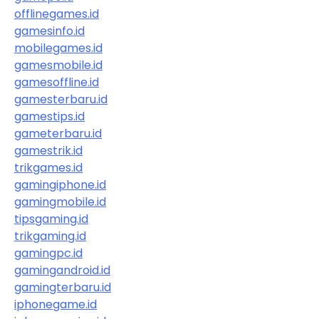
offlinegames.id
gamesinfo.id
mobilegames.id
gamesmobile.id
gamesoffline.id
gamesterbaru.id
gamestips.id
gameterbaru.id
gamestrik.id
trikgames.id
gamingiphone.id
gamingmobile.id
tipsgaming.id
trikgaming.id
gamingpc.id
gamingandroid.id
gamingterbaru.id
iphonegame.id