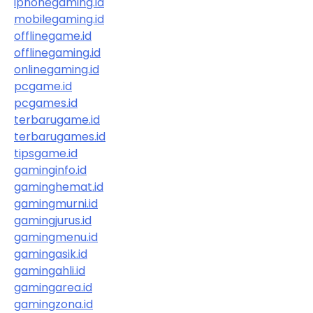
iphonegaming.id
mobilegaming.id
offlinegame.id
offlinegaming.id
onlinegaming.id
pcgame.id
pcgames.id
terbarugame.id
terbarugames.id
tipsgame.id
gaminginfo.id
gaminghemat.id
gamingmurni.id
gamingjurus.id
gamingmenu.id
gamingasik.id
gamingahli.id
gamingarea.id
gamingzona.id