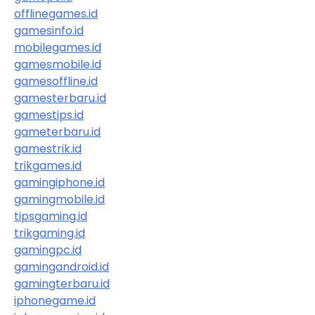
offlinegames.id
gamesinfo.id
mobilegames.id
gamesmobile.id
gamesoffline.id
gamesterbaru.id
gamestips.id
gameterbaru.id
gamestrik.id
trikgames.id
gamingiphone.id
gamingmobile.id
tipsgaming.id
trikgaming.id
gamingpc.id
gamingandroid.id
gamingterbaru.id
iphonegame.id