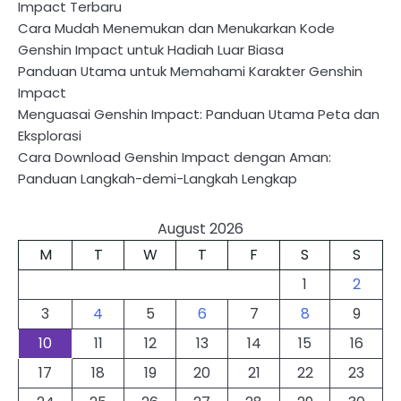
Impact Terbaru
Cara Mudah Menemukan dan Menukarkan Kode
Genshin Impact untuk Hadiah Luar Biasa
Panduan Utama untuk Memahami Karakter Genshin
Impact
Menguasai Genshin Impact: Panduan Utama Peta dan
Eksplorasi
Cara Download Genshin Impact dengan Aman:
Panduan Langkah-demi-Langkah Lengkap
August 2026
M
T
W
T
F
S
S
1
2
3
4
5
6
7
8
9
10
11
12
13
14
15
16
17
18
19
20
21
22
23