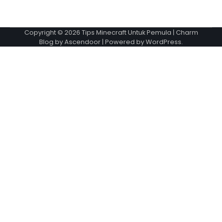
Copyright © 2026
Tips Minecraft Untuk Pemula
| Charm
Blog by
Ascendoor
| Powered by
WordPress
.