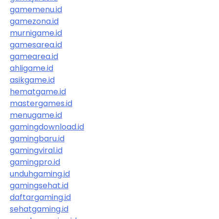
gamemenu.id
gamezona.id
murnigame.id
gamesarea.id
gamearea.id
ahligame.id
asikgame.id
hematgame.id
mastergames.id
menugame.id
gamingdownload.id
gamingbaru.id
gamingviral.id
gamingpro.id
unduhgaming.id
gamingsehat.id
daftargaming.id
sehatgaming.id