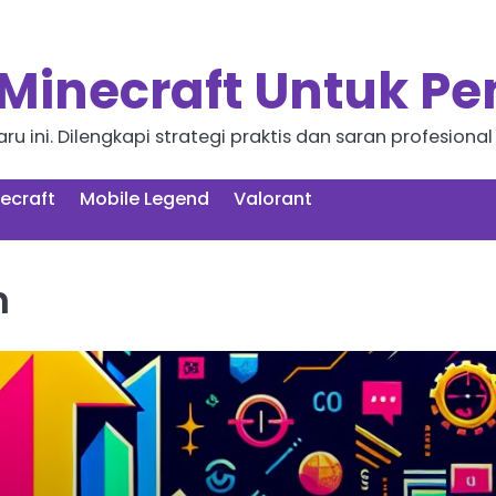
 Minecraft Untuk P
aru ini. Dilengkapi strategi praktis dan saran profesi
ecraft
Mobile Legend
Valorant
n