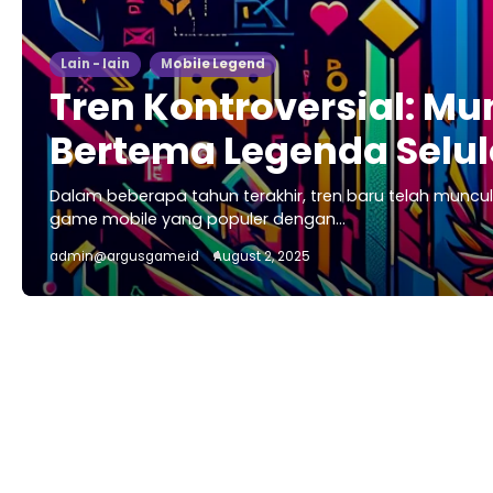
Lain - lain
Mobile Legend
Tren Kontroversial: M
Bertema Legenda Selul
Dalam beberapa tahun terakhir, tren baru telah muncu
game mobile yang populer dengan…
admin@argusgame.id
August 2, 2025