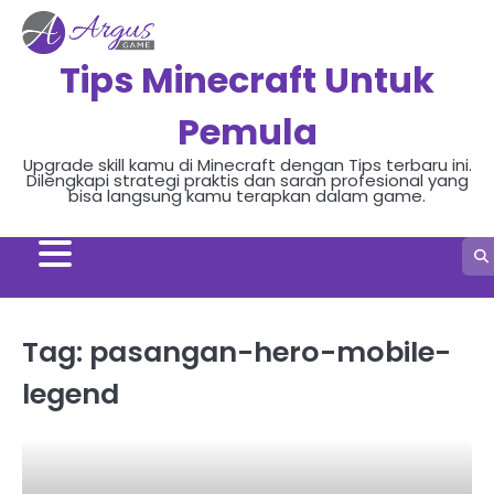
Skip
to
content
Tips Minecraft Untuk
Pemula
Upgrade skill kamu di Minecraft dengan Tips terbaru ini.
Dilengkapi strategi praktis dan saran profesional yang
bisa langsung kamu terapkan dalam game.
Tag:
pasangan-hero-mobile-
legend