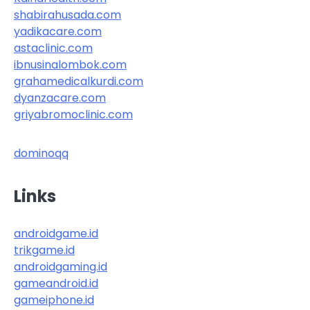
shabirahusada.com
yadikacare.com
astaclinic.com
ibnusinalombok.com
grahamedicalkurdi.com
dyanzacare.com
griyabromoclinic.com
dominoqq
Links
androidgame.id
trikgame.id
androidgaming.id
gameandroid.id
gameiphone.id