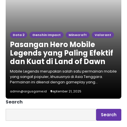
Dota 2
Genshin Impact
Minecraft
Valorant
Pasangan Hero Mobile
Legends yang Paling Efektif
dan Kuat di Land of Dawn
Mobile Legends merupakan salah satu permainan mobile
yang sangat populer, khususnya di Asia Tenggara.
Permainan ini dikenal dengan gameplay yang…
admin@argusgame.id
September 21, 2025
Search
Search