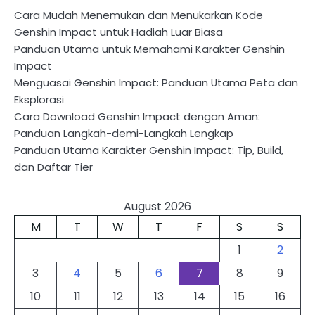
Cara Mudah Menemukan dan Menukarkan Kode
Genshin Impact untuk Hadiah Luar Biasa
Panduan Utama untuk Memahami Karakter Genshin
Impact
Menguasai Genshin Impact: Panduan Utama Peta dan
Eksplorasi
Cara Download Genshin Impact dengan Aman:
Panduan Langkah-demi-Langkah Lengkap
Panduan Utama Karakter Genshin Impact: Tip, Build,
dan Daftar Tier
August 2026
M
T
W
T
F
S
S
1
2
3
4
5
6
7
8
9
10
11
12
13
14
15
16