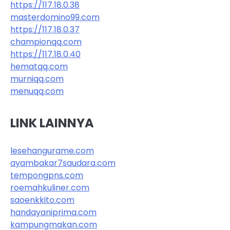
https://117.18.0.38
masterdomino99.com
https://117.18.0.37
championqq.com
https://117.18.0.40
hematqq.com
murniqq.com
menuqq.com
LINK LAINNYA
lesehangurame.com
ayambakar7saudara.com
tempongpns.com
roemahkuliner.com
saoenkkito.com
handayaniprima.com
kampungmakan.com