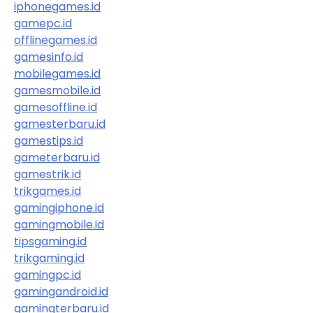
iphonegames.id
gamepc.id
offlinegames.id
gamesinfo.id
mobilegames.id
gamesmobile.id
gamesoffline.id
gamesterbaru.id
gamestips.id
gameterbaru.id
gamestrik.id
trikgames.id
gamingiphone.id
gamingmobile.id
tipsgaming.id
trikgaming.id
gamingpc.id
gamingandroid.id
gamingterbaru.id