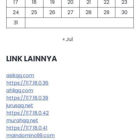
17
18
19
20
21
22
23
24
25
26
27
28
29
30
31
« Jul
LINK LAINNYA
asikqq.com
https://117.18.0.36
ahliqq.com
https://117.18.0.39
jurusqq.net
https://117.18.0.42
murahqq.net
https://117.18.0.41
maindomino99.com