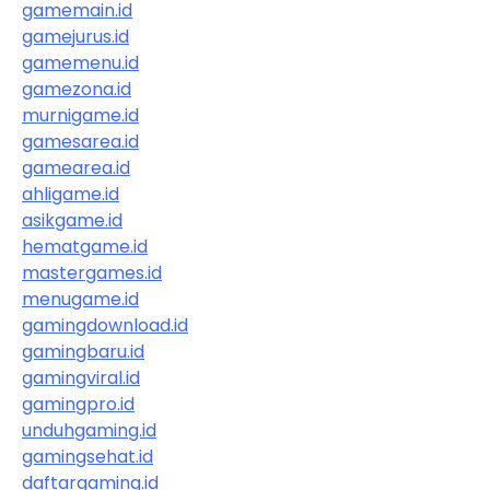
gamemain.id
gamejurus.id
gamemenu.id
gamezona.id
murnigame.id
gamesarea.id
gamearea.id
ahligame.id
asikgame.id
hematgame.id
mastergames.id
menugame.id
gamingdownload.id
gamingbaru.id
gamingviral.id
gamingpro.id
unduhgaming.id
gamingsehat.id
daftargaming.id