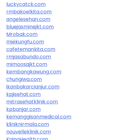
luckycatck.com
rmbakoelkita.com
angelesehan.com
bluejasminejkt.com
Mrobak.com
miekungfu.com
cafetemankita.com
rmjasabundo.com
mimoosajkt.com
kembangkawung.com
chungiwa.com
ikanbakarcianjur.com
kpjisehat.com
mitrasehatklinik.com
kpbanjar.com
kemanggisanmedical.com
kliniknirmala.com
nouvelleklinik.com
KainaHealth.com