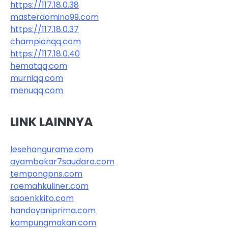
https://117.18.0.38
masterdomino99.com
https://117.18.0.37
championqq.com
https://117.18.0.40
hematqq.com
murniqq.com
menuqq.com
LINK LAINNYA
lesehangurame.com
ayambakar7saudara.com
tempongpns.com
roemahkuliner.com
saoenkkito.com
handayaniprima.com
kampungmakan.com