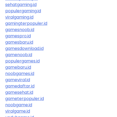
sehatgaming.id
populergaming.id
viralgaming.id
gamingterpopuler.id
gamesnoob.id
gamespro.id
gamesbaru.id
gamesdownload.id
gamenoob.id
populergames.id
gamebaru.id
noobgames.id
gameviral.id
gamedaftar.id
gamesehat.id
gameterpopuler.id
noobgame.id
viralgame.id