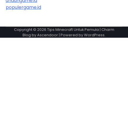
unduhgame.id
populergame.id
Copyright © 2026
Tips Minecraft Untuk Pemula
| Charm
Blog by
Ascendoor
| Powered by
WordPress
.