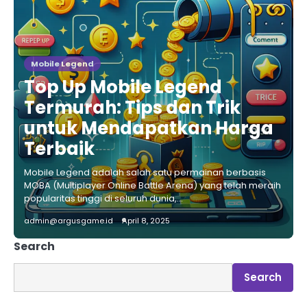
Mobile Legend
Top Up Mobile Legend
Termurah: Tips dan Trik
untuk Mendapatkan Harga
Terbaik
Mobile Legend adalah salah satu permainan berbasis
MOBA (Multiplayer Online Battle Arena) yang telah meraih
popularitas tinggi di seluruh dunia,…
admin@argusgame.id
April 8, 2025
Search
Search