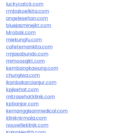
luckycatck.com
rmbakoelkita.com
angelesehan.com
bluejasminejkt.com
Mrobak.com
miekungfu.com
cafetemankita.com
rmjasabundo.com
mimoosajkt.com
kembangkawung.com
chungiwa.com
ikanbakarcianjur.com
kpjisehat.com
mitrasehatklinik.com
kpbanjar.com
kemanggisanmedical.com
kliniknirmala.com
nouvelleklinik.com
KainaHealth.com