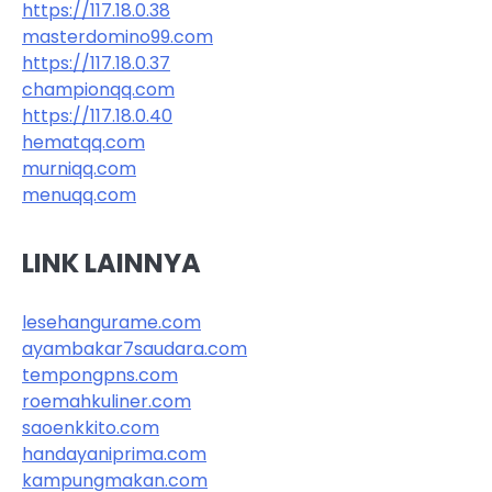
https://117.18.0.38
masterdomino99.com
https://117.18.0.37
championqq.com
https://117.18.0.40
hematqq.com
murniqq.com
menuqq.com
LINK LAINNYA
lesehangurame.com
ayambakar7saudara.com
tempongpns.com
roemahkuliner.com
saoenkkito.com
handayaniprima.com
kampungmakan.com