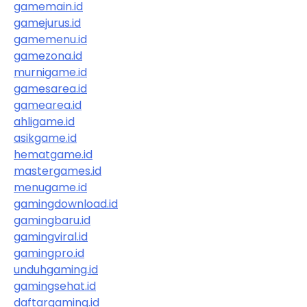
gamemain.id
gamejurus.id
gamemenu.id
gamezona.id
murnigame.id
gamesarea.id
gamearea.id
ahligame.id
asikgame.id
hematgame.id
mastergames.id
menugame.id
gamingdownload.id
gamingbaru.id
gamingviral.id
gamingpro.id
unduhgaming.id
gamingsehat.id
daftargaming.id