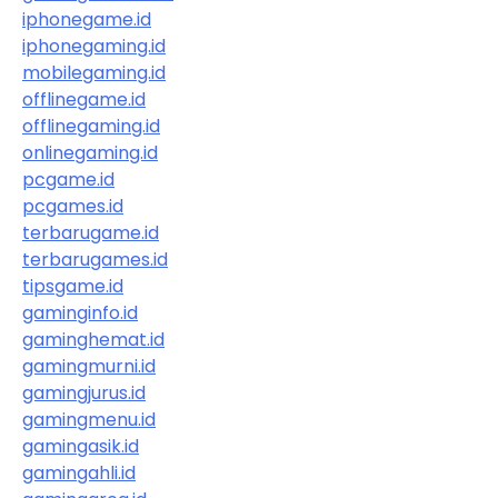
iphonegame.id
iphonegaming.id
mobilegaming.id
offlinegame.id
offlinegaming.id
onlinegaming.id
pcgame.id
pcgames.id
terbarugame.id
terbarugames.id
tipsgame.id
gaminginfo.id
gaminghemat.id
gamingmurni.id
gamingjurus.id
gamingmenu.id
gamingasik.id
gamingahli.id