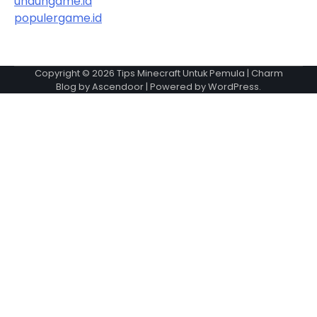
unduhgame.id
populergame.id
Copyright © 2026
Tips Minecraft Untuk Pemula
| Charm
Blog by
Ascendoor
| Powered by
WordPress
.