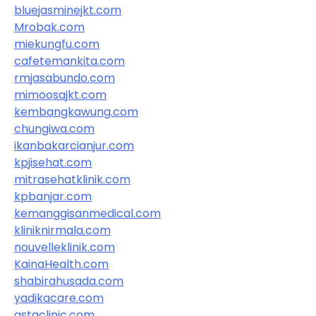
bluejasminejkt.com
Mrobak.com
miekungfu.com
cafetemankita.com
rmjasabundo.com
mimoosajkt.com
kembangkawung.com
chungiwa.com
ikanbakarcianjur.com
kpjisehat.com
mitrasehatklinik.com
kpbanjar.com
kemanggisanmedical.com
kliniknirmala.com
nouvelleklinik.com
KainaHealth.com
shabirahusada.com
yadikacare.com
astaclinic.com