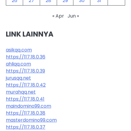
26
27
28
29
30
31
« Apr
Jun »
LINK LAINNYA
asikqq.com
https://117.18.0.36
ahliqq.com
https://117.18.0.39
jurusqq.net
https://117.18.0.42
murahqq.net
https://117.18.0.41
maindomino99.com
https://117.18.0.38
masterdomino99.com
https://117.18.0.37