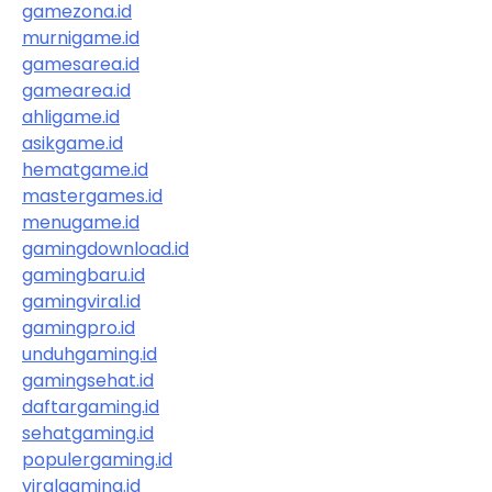
gamezona.id
murnigame.id
gamesarea.id
gamearea.id
ahligame.id
asikgame.id
hematgame.id
mastergames.id
menugame.id
gamingdownload.id
gamingbaru.id
gamingviral.id
gamingpro.id
unduhgaming.id
gamingsehat.id
daftargaming.id
sehatgaming.id
populergaming.id
viralgaming.id