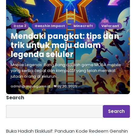
Dota 2
Genshin Impact
Minecraft
Valorant
Mendaki pangkat: tips dan
trik untuk maju dalam
legenda seluler
Mobile Legends: Bang Bang adalah game MOBA mobile
yang serba cepat dan kompetitif yang telah memikat
jutaan orang di seluruh…
admin@argusgame.id
May 30, 2025
Search
Search
Buka Hadiah Eksklusif: Panduan Kode Redeem Genshin