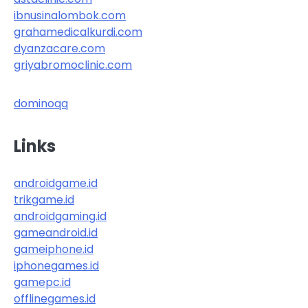
ibnusinalombok.com
grahamedicalkurdi.com
dyanzacare.com
griyabromoclinic.com
dominoqq
Links
androidgame.id
trikgame.id
androidgaming.id
gameandroid.id
gameiphone.id
iphonegames.id
gamepc.id
offlinegames.id