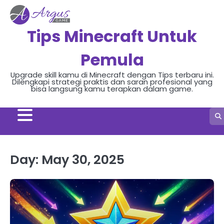
Skip
to
content
Tips Minecraft Untuk
Pemula
Upgrade skill kamu di Minecraft dengan Tips terbaru ini.
Dilengkapi strategi praktis dan saran profesional yang
bisa langsung kamu terapkan dalam game.
Day:
May 30, 2025