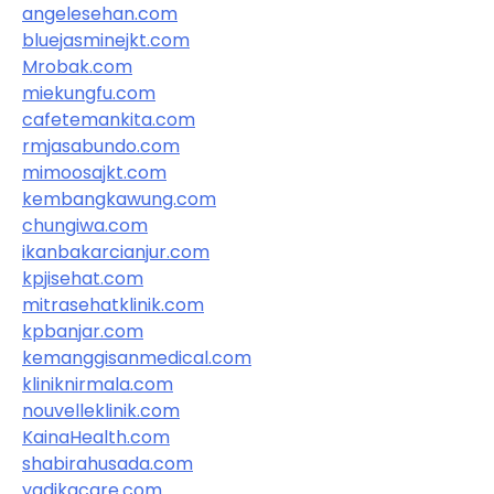
angelesehan.com
bluejasminejkt.com
Mrobak.com
miekungfu.com
cafetemankita.com
rmjasabundo.com
mimoosajkt.com
kembangkawung.com
chungiwa.com
ikanbakarcianjur.com
kpjisehat.com
mitrasehatklinik.com
kpbanjar.com
kemanggisanmedical.com
kliniknirmala.com
nouvelleklinik.com
KainaHealth.com
shabirahusada.com
yadikacare.com