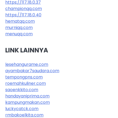
https://117.18.0.37
championqq.com
https://117.18.0.40
hematqq.com
murniqq.com
menuqq.com
LINK LAINNYA
lesehangurame.com
ayambakar7saudara.com
tempongpns.com
roemahkuliner.com
saoenkkito.com
handayaniprima.com
kampungmakan.com
luckycatck.com
rmbakoelkita.com