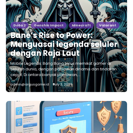
Dota 2
Genshin Impact
Minecraft
Valorant
Bane’s Rise to Power:
Menguasai legenda seluler
dengan Raja Laut
Mobile Legends: Bang Bang terus memikat gamer di
seluruh dunia, dengan pahlawan dinamis dan tindakan
cepat. Di antara banyak pahlawan,…
admin@argusgame.id
July 3, 2025