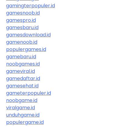
gamingterpopuler.id
gamesnoob.id
gamespro.id
gamesbaru.id
gamesdownload.id
gamenoob.id
populergames.id
gamebaru.id
noobgames.id
gameviral.id
gamedaftar.id
gamesehat.id
gameterpopuler.id
noobgame.id
viralgame.id
unduhgame.id
populergame.id