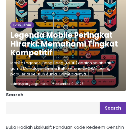
Lain - lain
Legenda Mobile Peringkat
Hirarki: Memahami Tingkat
Kompetitif
Mobile Legends: Bang Bang (MLBB) adalah salah satu
game Multiplayer Online Battle Arena (MOBA) paling
populer di seluruh dunia. Gameplaynya…
admin@argusgame.id
September 9, 2025
Search
Search
Buka Hadiah Eksklusif: Panduan Kode Redeem Genshin