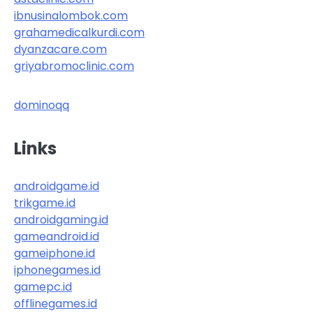
ibnusinalombok.com
grahamedicalkurdi.com
dyanzacare.com
griyabromoclinic.com
dominoqq
Links
androidgame.id
trikgame.id
androidgaming.id
gameandroid.id
gameiphone.id
iphonegames.id
gamepc.id
offlinegames.id