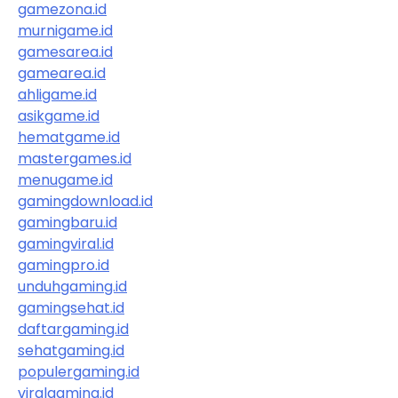
gamezona.id
murnigame.id
gamesarea.id
gamearea.id
ahligame.id
asikgame.id
hematgame.id
mastergames.id
menugame.id
gamingdownload.id
gamingbaru.id
gamingviral.id
gamingpro.id
unduhgaming.id
gamingsehat.id
daftargaming.id
sehatgaming.id
populergaming.id
viralgaming.id