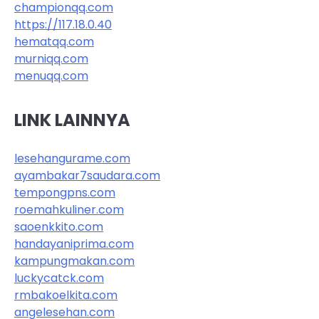
championqq.com
https://117.18.0.40
hematqq.com
murniqq.com
menuqq.com
LINK LAINNYA
lesehangurame.com
ayambakar7saudara.com
tempongpns.com
roemahkuliner.com
saoenkkito.com
handayaniprima.com
kampungmakan.com
luckycatck.com
rmbakoelkita.com
angelesehan.com