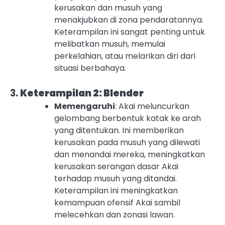
kerusakan dan musuh yang
menakjubkan di zona pendaratannya.
Keterampilan ini sangat penting untuk
melibatkan musuh, memulai
perkelahian, atau melarikan diri dari
situasi berbahaya.
3.
Keterampilan 2: Blender
Memengaruhi
: Akai meluncurkan
gelombang berbentuk katak ke arah
yang ditentukan. Ini memberikan
kerusakan pada musuh yang dilewati
dan menandai mereka, meningkatkan
kerusakan serangan dasar Akai
terhadap musuh yang ditandai.
Keterampilan ini meningkatkan
kemampuan ofensif Akai sambil
melecehkan dan zonasi lawan.