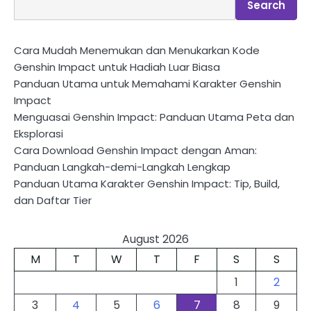
Search
Cara Mudah Menemukan dan Menukarkan Kode
Genshin Impact untuk Hadiah Luar Biasa
Panduan Utama untuk Memahami Karakter Genshin
Impact
Menguasai Genshin Impact: Panduan Utama Peta dan
Eksplorasi
Cara Download Genshin Impact dengan Aman:
Panduan Langkah-demi-Langkah Lengkap
Panduan Utama Karakter Genshin Impact: Tip, Build,
dan Daftar Tier
August 2026
M
T
W
T
F
S
S
1
2
3
4
5
6
7
8
9