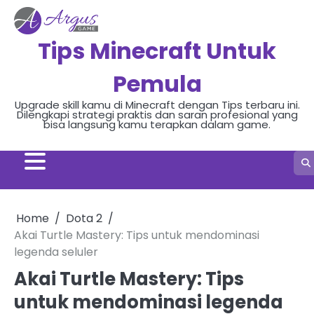
Skip
to
content
Tips Minecraft Untuk
Pemula
Upgrade skill kamu di Minecraft dengan Tips terbaru ini.
Dilengkapi strategi praktis dan saran profesional yang
bisa langsung kamu terapkan dalam game.
Home
Dota 2
Akai Turtle Mastery: Tips untuk mendominasi
legenda seluler
Akai Turtle Mastery: Tips
untuk mendominasi legenda