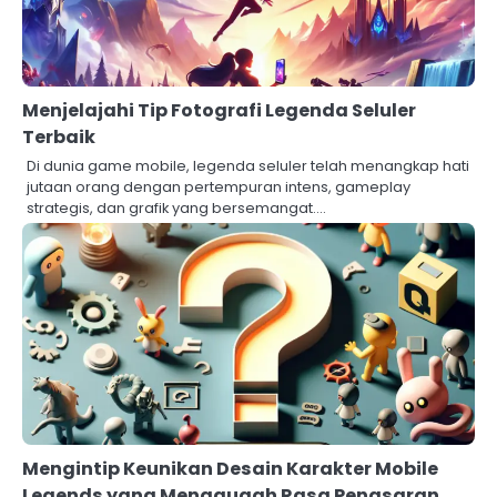
Menjelajahi Tip Fotografi Legenda Seluler
Terbaik
Di dunia game mobile, legenda seluler telah menangkap hati
jutaan orang dengan pertempuran intens, gameplay
strategis, dan grafik yang bersemangat.…
Mengintip Keunikan Desain Karakter Mobile
Legends yang Menggugah Rasa Penasaran