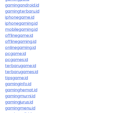
gamingandroid.id
gamingterbaru.id
iphonegame.id
iphonegaming.id
mobilegaming.id
offlinegame.id
offlinegaming.id
onlinegaming.id
pcgame.id
pcgames.id
terbarugame.id
terbarugames.id
tipsgame.id
gaminginfo.id
gaminghemat.id
gamingmurni.id
gamingjurus.id
gamingmenu.id