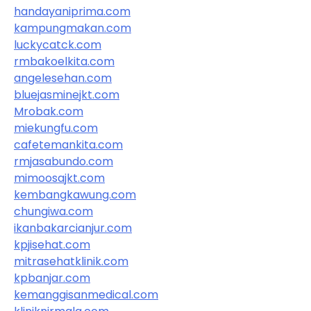
handayaniprima.com
kampungmakan.com
luckycatck.com
rmbakoelkita.com
angelesehan.com
bluejasminejkt.com
Mrobak.com
miekungfu.com
cafetemankita.com
rmjasabundo.com
mimoosajkt.com
kembangkawung.com
chungiwa.com
ikanbakarcianjur.com
kpjisehat.com
mitrasehatklinik.com
kpbanjar.com
kemanggisanmedical.com