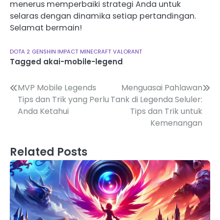
menerus memperbaiki strategi Anda untuk
selaras dengan dinamika setiap pertandingan.
Selamat bermain!
DOTA 2
GENSHIN IMPACT
MINECRAFT
VALORANT
Tagged
akai-mobile-legend
Post
MVP Mobile Legends
Menguasai Pahlawan
Tips dan Trik yang Perlu
Tank di Legenda Seluler:
navigation
Anda Ketahui
Tips dan Trik untuk
Kemenangan
Related Posts