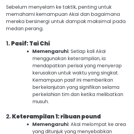
Sebelum menyelam ke taktik, penting untuk
memahami kemampuan Akai dan bagaimana
mereka bersinergi untuk dampak maksimal pada
medan perang.
1.
Pasif: Tai Chi
Memengaruhi
: Setiap kali Akai
menggunakan keterampilan, ia
mendapatkan perisai yang menyerap
kerusakan untuk waktu yang singkat.
Kemampuan pasif ini memberikan
berkelanjutan yang signifikan selama
perkelahian tim dan ketika melibatkan
musuh.
2.
Keterampilan 1: ribuan pound
Memengaruhi
: Akai melompat ke area
yang ditunjuk yang menyebabkan