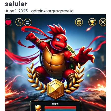
seluler
June 1, 2025
admin@argusgame.id