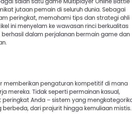
agai salah satu game Multiplayer Online Battle
kat jutaan pemain di seluruh dunia. Sebagai
m peringkat, memahami tips dan strategi ahli
el ini menyelam ke wawasan rinci berkualitas
 berhasil dalam perjalanan bermain game dan
an.
er memberikan pengaturan kompetitif di mana
rja mereka. Tidak seperti permainan kasual,
t peringkat Anda – sistem yang mengkategorik
erbeda, dari prajurit hingga kemuliaan mistis.