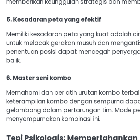
memberikan keunggulan strategis dan memb
5. Kesadaran peta yang efektif
Memiliki kesadaran peta yang kuat adalah cir
untuk melacak gerakan musuh dan mengantisi
penentuan posisi dapat mencegah penyerga
balik.
6. Master seni kombo
Memahami dan berlatih urutan kombo terbaik
keterampilan kombo dengan sempurna dap
gelombang dalam pertarungan tim. Mode pel
menyempurnakan kombinasi ini.
Tepi Psikologis: Mempertahankan 