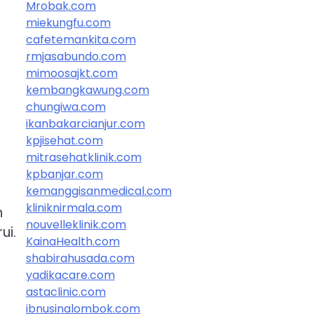
Mrobak.com
miekungfu.com
cafetemankita.com
rmjasabundo.com
mimoosajkt.com
kembangkawung.com
chungiwa.com
ikanbakarcianjur.com
kpjisehat.com
mitrasehatklinik.com
kpbanjar.com
kemanggisanmedical.com
kliniknirmala.com
n
nouvelleklinik.com
ui.
KainaHealth.com
shabirahusada.com
yadikacare.com
astaclinic.com
ibnusinalombok.com