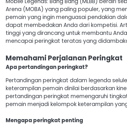
Mobile Legends: Bang Bang (MLBB) berdiri seb
Arena (MOBA) yang paling populer, yang memi
pemain yang ingin menguasai pendakian dala
dapat membedakan Anda dari kompetisi. Artik
tinggi yang dirancang untuk membantu Anda
mencapai peringkat teratas yang didambak
Memahami Perjalanan Peringkat
Apa pertandingan peringkat?
Pertandingan peringkat dalam legenda selul
keterampilan pemain dinilai berdasarkan kine
pertandingan peringkat memengaruhi tingka
pemain menjadi kelompok keterampilan yang b
Mengapa peringkat penting