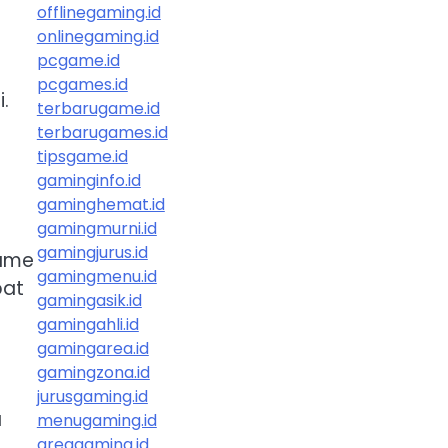
offlinegaming.id
onlinegaming.id
pcgame.id
pcgames.id
.
terbarugame.id
terbarugames.id
tipsgame.id
gaminginfo.id
gaminghemat.id
gamingmurni.id
gamingjurus.id
game
gamingmenu.id
pat
gamingasik.id
gamingahli.id
gamingarea.id
gamingzona.id
jurusgaming.id
a
menugaming.id
areagaming.id
i