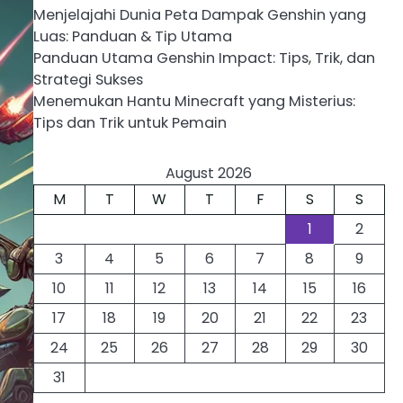
Menjelajahi Dunia Peta Dampak Genshin yang
Luas: Panduan & Tip Utama
Panduan Utama Genshin Impact: Tips, Trik, dan
Strategi Sukses
Menemukan Hantu Minecraft yang Misterius:
Tips dan Trik untuk Pemain
August 2026
M
T
W
T
F
S
S
1
2
3
4
5
6
7
8
9
10
11
12
13
14
15
16
17
18
19
20
21
22
23
24
25
26
27
28
29
30
31