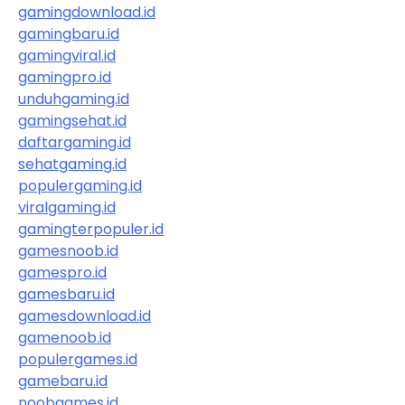
gamingdownload.id
gamingbaru.id
gamingviral.id
gamingpro.id
unduhgaming.id
gamingsehat.id
daftargaming.id
sehatgaming.id
populergaming.id
viralgaming.id
gamingterpopuler.id
gamesnoob.id
gamespro.id
gamesbaru.id
gamesdownload.id
gamenoob.id
populergames.id
gamebaru.id
noobgames.id