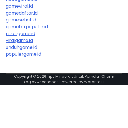
gameviral.id
gamedaftar.id
gamesehat.id
gameterpopuler.id
noobgame.id
viralgame.id
unduhgame.id
populergame.id
Copyright © 2026
Tips Minecraft Untuk Pemula
| Charm
Blog by
Ascendoor
| Powered by
WordPress
.