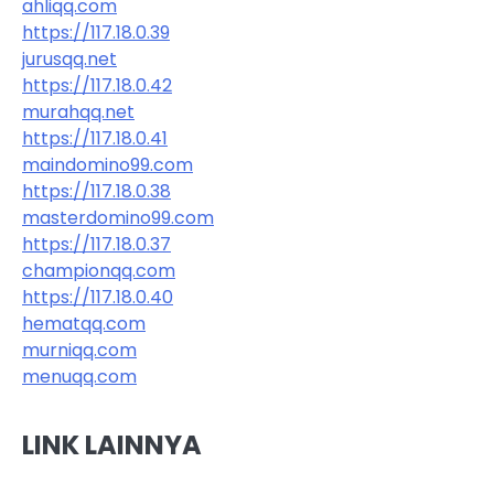
ahliqq.com
https://117.18.0.39
jurusqq.net
https://117.18.0.42
murahqq.net
https://117.18.0.41
maindomino99.com
https://117.18.0.38
masterdomino99.com
https://117.18.0.37
championqq.com
https://117.18.0.40
hematqq.com
murniqq.com
menuqq.com
LINK LAINNYA