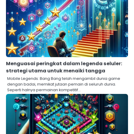
Menguasai peringkat dalam legenda seluler:
strategi utama untuk menaiki tangga
Mobile Legends: Bang Bang telah mengambil dunia game
dengan badai, memikat jutaan pemain di seluruh dunia.
Seperti halnya permainan kompetitif…