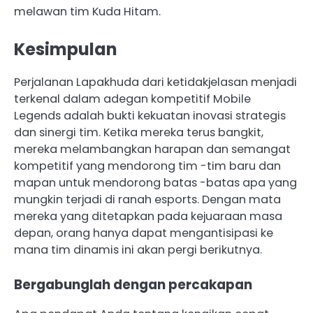
melawan tim Kuda Hitam.
Kesimpulan
Perjalanan Lapakhuda dari ketidakjelasan menjadi
terkenal dalam adegan kompetitif Mobile
Legends adalah bukti kekuatan inovasi strategis
dan sinergi tim. Ketika mereka terus bangkit,
mereka melambangkan harapan dan semangat
kompetitif yang mendorong tim -tim baru dan
mapan untuk mendorong batas -batas apa yang
mungkin terjadi di ranah esports. Dengan mata
mereka yang ditetapkan pada kejuaraan masa
depan, orang hanya dapat mengantisipasi ke
mana tim dinamis ini akan pergi berikutnya.
Bergabunglah dengan percakapan