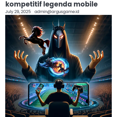
kompetitif legenda mobile
July 29, 2025
admin@argusgame.id