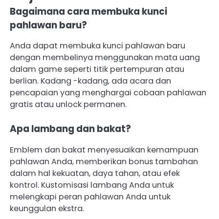
Bagaimana cara membuka kunci
pahlawan baru?
Anda dapat membuka kunci pahlawan baru
dengan membelinya menggunakan mata uang
dalam game seperti titik pertempuran atau
berlian. Kadang -kadang, ada acara dan
pencapaian yang menghargai cobaan pahlawan
gratis atau unlock permanen.
Apa lambang dan bakat?
Emblem dan bakat menyesuaikan kemampuan
pahlawan Anda, memberikan bonus tambahan
dalam hal kekuatan, daya tahan, atau efek
kontrol. Kustomisasi lambang Anda untuk
melengkapi peran pahlawan Anda untuk
keunggulan ekstra.