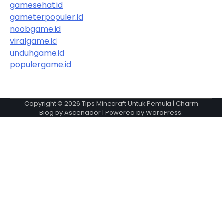
gamesehat.id
gameterpopuler.id
noobgame.id
viralgame.id
unduhgame.id
populergame.id
Copyright © 2026
Tips Minecraft Untuk Pemula
| Charm
Blog by
Ascendoor
| Powered by
WordPress
.