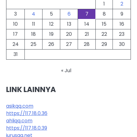
1
2
3
4
5
6
7
8
9
10
11
12
13
14
15
16
17
18
19
20
21
22
23
24
25
26
27
28
29
30
31
« Jul
LINK LAINNYA
asikqq.com
https://117.18.0.36
ahliqq.com
https://117.18.0.39
jurusqq.net