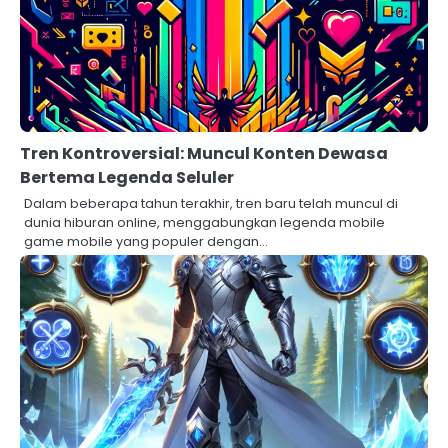
Tren Kontroversial: Muncul Konten Dewasa
Bertema Legenda Seluler
Dalam beberapa tahun terakhir, tren baru telah muncul di
dunia hiburan online, menggabungkan legenda mobile
game mobile yang populer dengan…