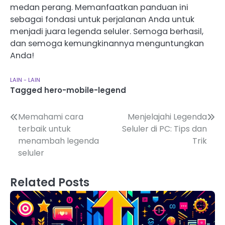
medan perang. Memanfaatkan panduan ini
sebagai fondasi untuk perjalanan Anda untuk
menjadi juara legenda seluler. Semoga berhasil,
dan semoga kemungkinannya menguntungkan
Anda!
LAIN - LAIN
Tagged
hero-mobile-legend
Post
Memahami cara
Menjelajahi Legenda
terbaik untuk
Seluler di PC: Tips dan
navigation
menambah legenda
Trik
seluler
Related Posts