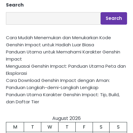
Search
Search
Cara Mudah Menemukan dan Menukarkan Kode
Genshin Impact untuk Hadiah Luar Biasa
Panduan Utama untuk Memahami Karakter Genshin
Impact
Menguasai Genshin Impact: Panduan Utama Peta dan
Eksplorasi
Cara Download Genshin Impact dengan Aman:
Panduan Langkah-demi-Langkah Lengkap
Panduan Utama Karakter Genshin Impact: Tip, Build,
dan Daftar Tier
August 2026
M
T
W
T
F
S
S