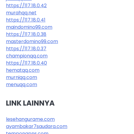
https://117.18.0.42
murahqq.net
https://117.18.0.41
maindomino99.com
https://117.18.0.38
masterdomino99.com
https://117.18.0.37
championqq.com
https://117.18.0.40
hematqq.com
murniqq.com
menuqq.com
LINK LAINNYA
lesehangurame.com
ayambakar7saudara.com
tempongpns.com