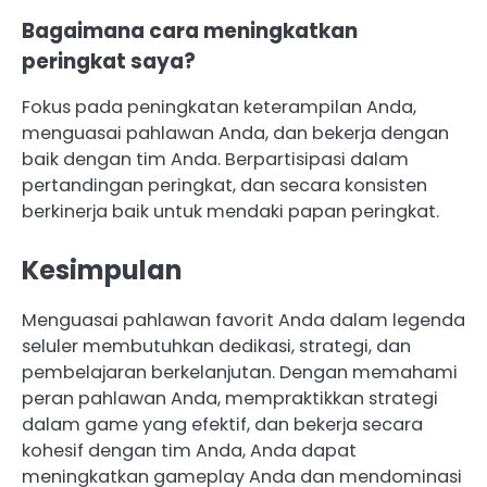
Bagaimana cara meningkatkan
peringkat saya?
Fokus pada peningkatan keterampilan Anda,
menguasai pahlawan Anda, dan bekerja dengan
baik dengan tim Anda. Berpartisipasi dalam
pertandingan peringkat, dan secara konsisten
berkinerja baik untuk mendaki papan peringkat.
Kesimpulan
Menguasai pahlawan favorit Anda dalam legenda
seluler membutuhkan dedikasi, strategi, dan
pembelajaran berkelanjutan. Dengan memahami
peran pahlawan Anda, mempraktikkan strategi
dalam game yang efektif, dan bekerja secara
kohesif dengan tim Anda, Anda dapat
meningkatkan gameplay Anda dan mendominasi