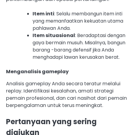
Item inti
: Selalu membangun item inti
yang memanfaatkan kekuatan utama
pahlawan Anda.
Item situasional
: Beradaptasi dengan
gaya bermain musuh. Misalnya, bangun
barang -barang defensif jika Anda
menghadapi lawan kerusakan berat.
Menganalisis gameplay
Analisis gameplay Anda secara teratur melalui
replay. Identifikasi kesalahan, amati strategi
pemain profesional, dan cari nasihat dari pemain
berpengalaman untuk terus meningkat.
Pertanyaan yang sering
diajukan