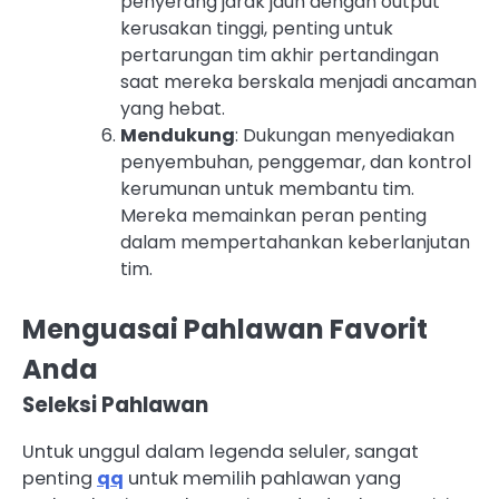
penyerang jarak jauh dengan output
kerusakan tinggi, penting untuk
pertarungan tim akhir pertandingan
saat mereka berskala menjadi ancaman
yang hebat.
Mendukung
: Dukungan menyediakan
penyembuhan, penggemar, dan kontrol
kerumunan untuk membantu tim.
Mereka memainkan peran penting
dalam mempertahankan keberlanjutan
tim.
Menguasai Pahlawan Favorit
Anda
Seleksi Pahlawan
Untuk unggul dalam legenda seluler, sangat
penting
qq
untuk memilih pahlawan yang