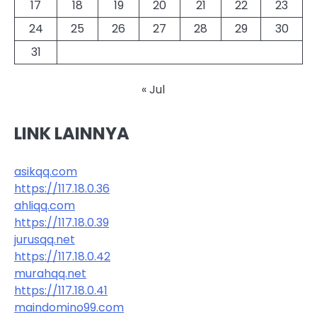
17
18
19
20
21
22
23
24
25
26
27
28
29
30
31
« Jul
LINK LAINNYA
asikqq.com
https://117.18.0.36
ahliqq.com
https://117.18.0.39
jurusqq.net
https://117.18.0.42
murahqq.net
https://117.18.0.41
maindomino99.com