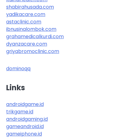
shabirahusada.com
yadikacare.com
astaclinic.com
ibnusinalombok.com
grahamedicalkurdi.com
dyanzacare.com
griyabromoclinic.com
dominoqq
Links
androidgame.id
trikgame.id
androidgaming.id
gameandroid.id
gameiphone.id