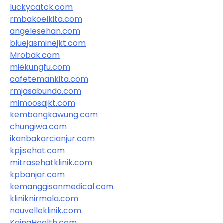
luckycatck.com
rmbakoelkita.com
angelesehan.com
bluejasminejkt.com
Mrobak.com
miekungfu.com
cafetemankita.com
rmjasabundo.com
mimoosajkt.com
kembangkawung.com
chungiwa.com
ikanbakarcianjur.com
kpjisehat.com
mitrasehatklinik.com
kpbanjar.com
kemanggisanmedical.com
kliniknirmala.com
nouvelleklinik.com
KainaHealth.com