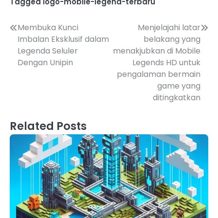
Tagged
logo-mobile-legend-terbaru
Post
Membuka Kunci
Menjelajahi latar
Imbalan Eksklusif dalam
belakang yang
navigation
Legenda Seluler
menakjubkan di Mobile
Dengan Unipin
Legends HD untuk
pengalaman bermain
game yang
ditingkatkan
Related Posts