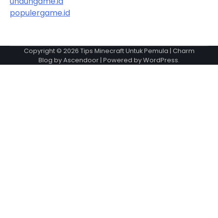
unduhgame.id
populergame.id
Copyright © 2026
Tips Minecraft Untuk Pemula
| Charm
Blog by
Ascendoor
| Powered by
WordPress
.