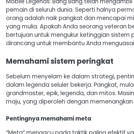
Mobile Legends: Bang Bang telah mengambil
pemain di seluruh dunia. Seperti halnya perm
orang adalah naik pangkat dan mencapai mi
yang mulia. Apakah Anda seorang veteran 
bertujuan untuk mengukur ketinggian sistem 
dirancang untuk membantu Anda menguasai
Memahami sistem peringkat
Sebelum menyelam ke dalam strategi, pent
dalam legenda seluler bekerja. Pangkat, mulai 
grandmaster, epik, legenda, dan mitos. Mas
maju, yang diperoleh dengan memenangkan p
Pentingnya memahami meta
“Meta” mengacu pada taktik paling efektif y