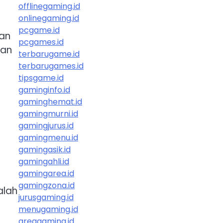
offlinegaming.id
onlinegaming.id
pcgame.id
dan
pcgames.id
gan
terbarugame.id
terbarugames.id
tipsgame.id
gaminginfo.id
gaminghemat.id
gamingmurni.id
gamingjurus.id
gamingmenu.id
gamingasik.id
gamingahli.id
gamingarea.id
gamingzona.id
alah
jurusgaming.id
menugaming.id
areagaming.id