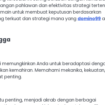
gan pahlawan dan efektivitas strategi terten
emain untuk membuat keputusan berdasarkan
ng terkuat dan strategi mana yang
domino99
a
ngga
 Ini memungkinkan Anda untuk beradaptasi deng
ikan kemahiran. Memahami mekanika, kekuatan
t penting.
u penting, menjadi akrab dengan berbagai