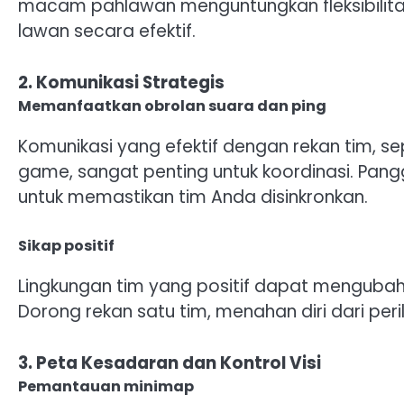
macam pahlawan menguntungkan fleksibilita
lawan secara efektif.
2. Komunikasi Strategis
Memanfaatkan obrolan suara dan ping
Komunikasi yang efektif dengan rekan tim, se
game, sangat penting untuk koordinasi. Pangg
untuk memastikan tim Anda disinkronkan.
Sikap positif
Lingkungan tim yang positif dapat mengub
Dorong rekan satu tim, menahan diri dari peril
3. Peta Kesadaran dan Kontrol Visi
Pemantauan minimap