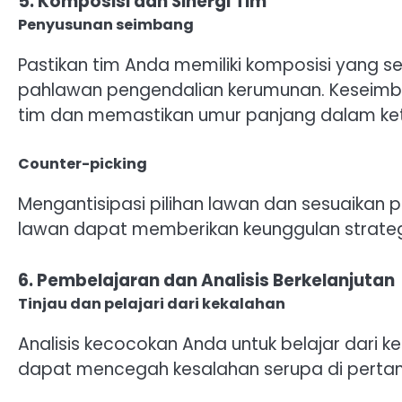
5. Komposisi dan Sinergi Tim
Penyusunan seimbang
Pastikan tim Anda memiliki komposisi yang s
pahlawan pengendalian kerumunan. Keseim
tim dan memastikan umur panjang dalam ket
Counter-picking
Mengantisipasi pilihan lawan dan sesuaikan 
lawan dapat memberikan keunggulan strateg
6. Pembelajaran dan Analisis Berkelanjutan
Tinjau dan pelajari dari kekalahan
Analisis kecocokan Anda untuk belajar dari k
dapat mencegah kesalahan serupa di perta