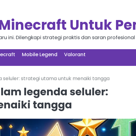
 Minecraft Untuk P
aru ini. Dilengkapi strategi praktis dan saran profesi
ecraft
Mobile Legend
Valorant
seluler: strategi utama untuk menaiki tangga
lam legenda seluler:
enaiki tangga