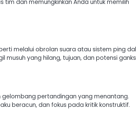
s tim dan memungkinkan Anda untuk memilih
perti melalui obrolan suara atau sistem ping d
il musuh yang hilang, tujuan, dan potensi ganks
ah gelombang pertandingan yang menantang.
aku beracun, dan fokus pada kritik konstruktif.