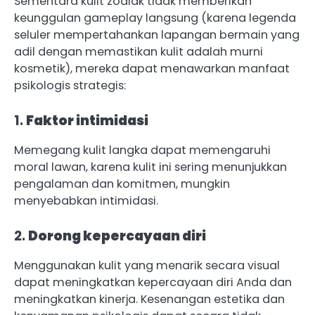
Sementara kulit zodiak tidak memberikan
keunggulan gameplay langsung (karena legenda
seluler mempertahankan lapangan bermain yang
adil dengan memastikan kulit adalah murni
kosmetik), mereka dapat menawarkan manfaat
psikologis strategis:
1.
Faktor intimidasi
Memegang kulit langka dapat memengaruhi
moral lawan, karena kulit ini sering menunjukkan
pengalaman dan komitmen, mungkin
menyebabkan intimidasi.
2.
Dorong kepercayaan diri
Menggunakan kulit yang menarik secara visual
dapat meningkatkan kepercayaan diri Anda dan
meningkatkan kinerja. Kesenangan estetika dan