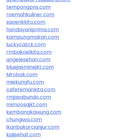
tempongpns.com
roemahkuliner.com
saoenkkito.com
handayaniprima.com
kampungmakan.com
luckycatck.com
rmbakoelkita.com
angelesehan.com
bluejasminejkt.com
Mrobak.com
miekungfu.com
cafetemankita.com
rmjasabundo.com
mimoosajkt.com
kembangkawung.com
chungiwa.com
ikanbakarcianjur.com
kpjisehat.com