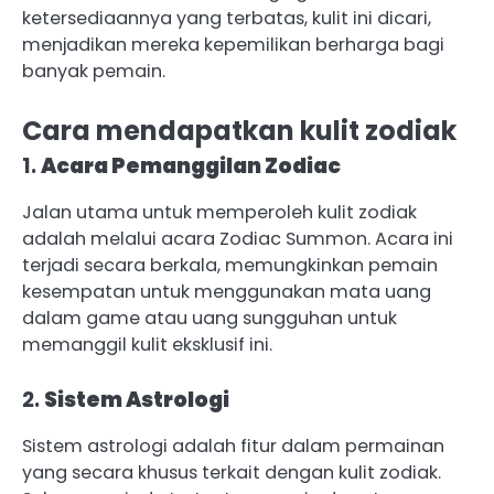
ketersediaannya yang terbatas, kulit ini dicari,
menjadikan mereka kepemilikan berharga bagi
banyak pemain.
Cara mendapatkan kulit zodiak
1.
Acara Pemanggilan Zodiac
Jalan utama untuk memperoleh kulit zodiak
adalah melalui acara Zodiac Summon. Acara ini
terjadi secara berkala, memungkinkan pemain
kesempatan untuk menggunakan mata uang
dalam game atau uang sungguhan untuk
memanggil kulit eksklusif ini.
2.
Sistem Astrologi
Sistem astrologi adalah fitur dalam permainan
yang secara khusus terkait dengan kulit zodiak.