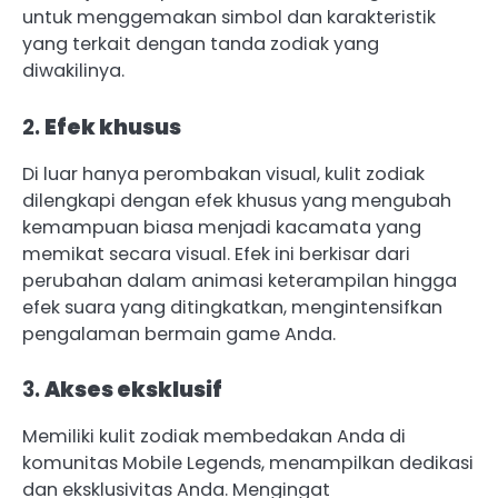
untuk menggemakan simbol dan karakteristik
yang terkait dengan tanda zodiak yang
diwakilinya.
2.
Efek khusus
Di luar hanya perombakan visual, kulit zodiak
dilengkapi dengan efek khusus yang mengubah
kemampuan biasa menjadi kacamata yang
memikat secara visual. Efek ini berkisar dari
perubahan dalam animasi keterampilan hingga
efek suara yang ditingkatkan, mengintensifkan
pengalaman bermain game Anda.
3.
Akses eksklusif
Memiliki kulit zodiak membedakan Anda di
komunitas Mobile Legends, menampilkan dedikasi
dan eksklusivitas Anda. Mengingat