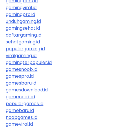
gamingbaru.id
gamingviral.id
gamingpro.id
unduhgaming.id
gamingsehat.id
daftargaming.id
sehatgaming.id
populergaming.id
viralgaming.id
gamingterpopuler.id
gamesnoob.id
gamespro.id
gamesbaru.id
gamesdownload.id
gamenoob.id
populergames.id
gamebaru.id
noobgames.id
gameviral.id