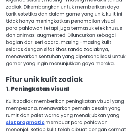
zodiak. Dikembangkan untuk memberikan daya
tarik estetika dan dalam game yang unik, kulit ini
tidak hanya meningkatkan penampilan visual
para pahlawan tetapi juga termasuk efek khusus
dan animasi augmented. Diluncurkan sebagai
bagian dari seri acara, masing -masing kulit
selaras dengan sifat khas tanda zodiaknya,
menawarkan sentuhan yang dipersonalisasi untuk
gamer yang ingin menunjukkan gaya mereka.
Fitur unik kulit zodiak
1.
Peningkatan visual
Kulit zodiak memberikan peningkatan visual yang
mempesona, menawarkan pemain desain yang
rumit dan palet warna yang menakjubkan yang
slot pragmatic
membuat para pahlawan
menonjol. Setiap kulit telah dibuat dengan cermat