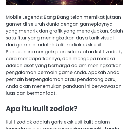
Mobile Legends: Bang Bang telah memikat jutaan
gamer di seluruh dunia dengan gameplaynya
yang menarik dan grafik yang menakjubkan. Salah
satu fitur yang meningkatkan daya tarik visual
dari game ini adalah kulit zodiak eksklusif.
Panduan ini mengeksplorasi kekuatan kulit zodiak,
cara mendapatkannya, dan mengapa mereka
adalah aset yang berharga dalam meningkatkan
pengalaman bermain game Anda. Apakah Anda
pemain berpengalaman atau pendatang baru,
Anda akan menemukan panduan ini berwawasan
luas dan bermanfaat.
Apa itu kulit zodiak?
Kulit zodiak adalah garis eksklusif kulit dalam
legenda seluler, masing -masing mewakili tanda