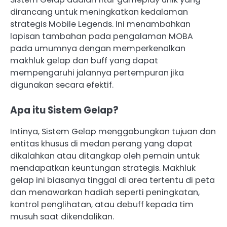
dirancang untuk meningkatkan kedalaman
strategis Mobile Legends. Ini menambahkan
lapisan tambahan pada pengalaman MOBA
pada umumnya dengan memperkenalkan
makhluk gelap dan buff yang dapat
mempengaruhi jalannya pertempuran jika
digunakan secara efektif.
Apa itu Sistem Gelap?
Intinya, Sistem Gelap menggabungkan tujuan dan
entitas khusus di medan perang yang dapat
dikalahkan atau ditangkap oleh pemain untuk
mendapatkan keuntungan strategis. Makhluk
gelap ini biasanya tinggal di area tertentu di peta
dan menawarkan hadiah seperti peningkatan,
kontrol penglihatan, atau debuff kepada tim
musuh saat dikendalikan.