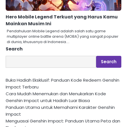
Hero Mobile Legend Terkuat yang Harus Kamu
Mainkan Musim Ini
Pendahuluan Mobile Legend adalah salah satu game
multiplayer online battle arena (MOBA) yang sangat populer
di dunia, khususnya di Indonesia.…
Search
Search
Buka Hadiah Eksklusif: Panduan Kode Redeem Genshin
Impact Terbaru
Cara Mudah Menemukan dan Menukarkan Kode
Genshin Impact untuk Hadiah Luar Biasa
Panduan Utama untuk Memahami Karakter Genshin
Impact
Menguasai Genshin Impact: Panduan Utama Peta dan