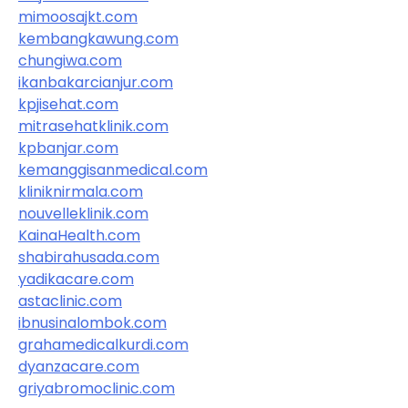
mimoosajkt.com
kembangkawung.com
chungiwa.com
ikanbakarcianjur.com
kpjisehat.com
mitrasehatklinik.com
kpbanjar.com
kemanggisanmedical.com
kliniknirmala.com
nouvelleklinik.com
KainaHealth.com
shabirahusada.com
yadikacare.com
astaclinic.com
ibnusinalombok.com
grahamedicalkurdi.com
dyanzacare.com
griyabromoclinic.com