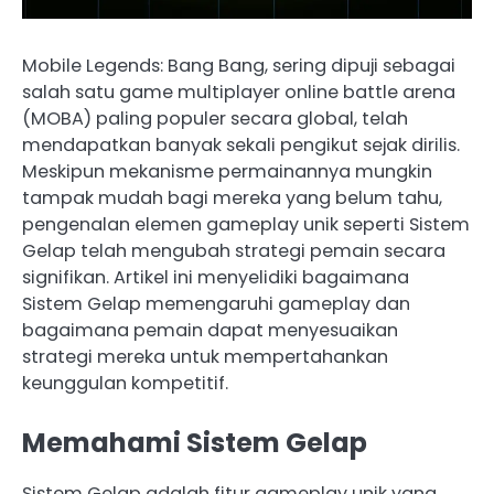
Mobile Legends: Bang Bang, sering dipuji sebagai
salah satu game multiplayer online battle arena
(MOBA) paling populer secara global, telah
mendapatkan banyak sekali pengikut sejak dirilis.
Meskipun mekanisme permainannya mungkin
tampak mudah bagi mereka yang belum tahu,
pengenalan elemen gameplay unik seperti Sistem
Gelap telah mengubah strategi pemain secara
signifikan. Artikel ini menyelidiki bagaimana
Sistem Gelap memengaruhi gameplay dan
bagaimana pemain dapat menyesuaikan
strategi mereka untuk mempertahankan
keunggulan kompetitif.
Memahami Sistem Gelap
Sistem Gelap adalah fitur gameplay unik yang