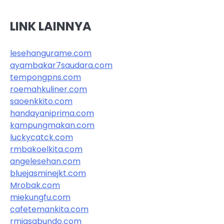
LINK LAINNYA
lesehangurame.com
ayambakar7saudara.com
tempongpns.com
roemahkuliner.com
saoenkkito.com
handayaniprima.com
kampungmakan.com
luckycatck.com
rmbakoelkita.com
angelesehan.com
bluejasminejkt.com
Mrobak.com
miekungfu.com
cafetemankita.com
rmjasabundo.com