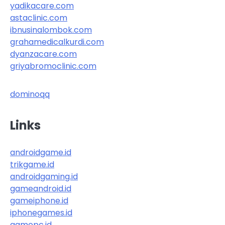
yadikacare.com
astaclinic.com
ibnusinalombok.com
grahamedicalkurdi.com
dyanzacare.com
griyabromoclinic.com
dominoqq
Links
androidgame.id
trikgame.id
androidgaming.id
gameandroid.id
gameiphone.id
iphonegames.id
gamepc.id