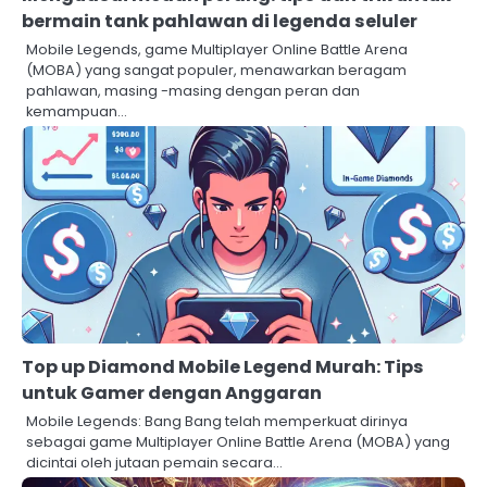
bermain tank pahlawan di legenda seluler
Mobile Legends, game Multiplayer Online Battle Arena
(MOBA) yang sangat populer, menawarkan beragam
pahlawan, masing -masing dengan peran dan
kemampuan…
Top up Diamond Mobile Legend Murah: Tips
untuk Gamer dengan Anggaran
Mobile Legends: Bang Bang telah memperkuat dirinya
sebagai game Multiplayer Online Battle Arena (MOBA) yang
dicintai oleh jutaan pemain secara…