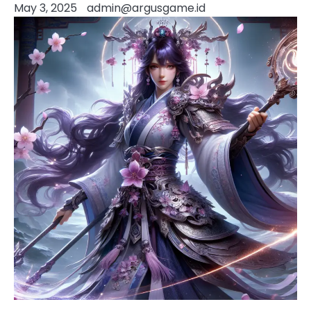
May 3, 2025
admin@argusgame.id