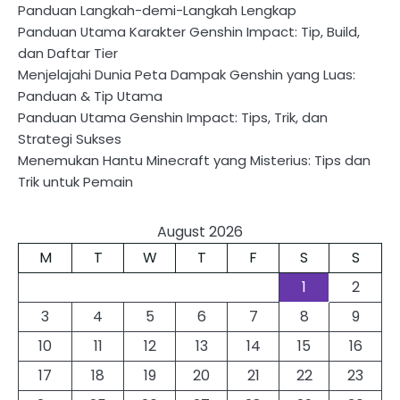
Panduan Langkah-demi-Langkah Lengkap
Panduan Utama Karakter Genshin Impact: Tip, Build,
dan Daftar Tier
Menjelajahi Dunia Peta Dampak Genshin yang Luas:
Panduan & Tip Utama
Panduan Utama Genshin Impact: Tips, Trik, dan
Strategi Sukses
Menemukan Hantu Minecraft yang Misterius: Tips dan
Trik untuk Pemain
August 2026
M
T
W
T
F
S
S
1
2
3
4
5
6
7
8
9
10
11
12
13
14
15
16
17
18
19
20
21
22
23