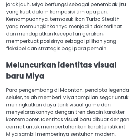
jarak jauh, Miya berfungsi sebagai penembak jitu
yang kuat dalam komposisi tim apa pun.
Kemampuannya, termasuk ikon Turbo Stealth
yang memungkinkannya menjadi tidak terlihat
dan mendapatkan kecepatan gerakan,
memperkuat posisinya sebagai pilihan yang
fleksibel dan strategis bagi para pemain.
Meluncurkan identitas visual
baru Miya
Para pengembang di Moonton, pencipta legenda
seluler, telah memberi Miya tampilan segar untuk
meningkatkan daya tarik visual game dan
menyelaraskannya dengan tren desain karakter
kontemporer. Identitas visual baru dibuat dengan
cermat untuk mempertahankan karakteristik inti
Miya sambil memberinya sentuhan modern.