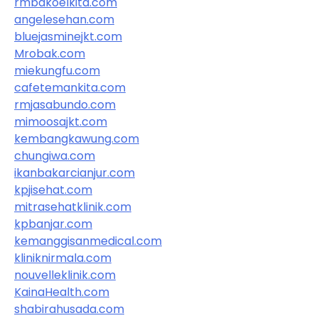
rmbakoelkita.com
angelesehan.com
bluejasminejkt.com
Mrobak.com
miekungfu.com
cafetemankita.com
rmjasabundo.com
mimoosajkt.com
kembangkawung.com
chungiwa.com
ikanbakarcianjur.com
kpjisehat.com
mitrasehatklinik.com
kpbanjar.com
kemanggisanmedical.com
kliniknirmala.com
nouvelleklinik.com
KainaHealth.com
shabirahusada.com