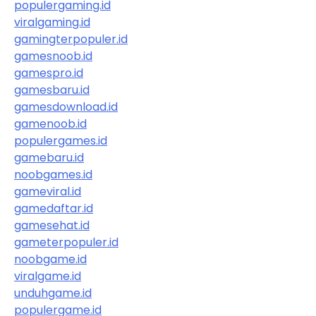
populergaming.id
viralgaming.id
gamingterpopuler.id
gamesnoob.id
gamespro.id
gamesbaru.id
gamesdownload.id
gamenoob.id
populergames.id
gamebaru.id
noobgames.id
gameviral.id
gamedaftar.id
gamesehat.id
gameterpopuler.id
noobgame.id
viralgame.id
unduhgame.id
populergame.id