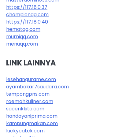
https://117.18.0.37
championqq.com
https://117.18.0.40
hematqq.com
murniqq.com
menuqq.com
LINK LAINNYA
lesehangurame.com
ayambakar7saudara.com
tempongpns.com
roemahkuliner.com
saoenkkito.com
handayaniprima.com
kampungmakan.com
luckycatck.com