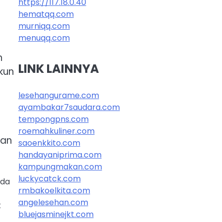
https://117.18.0.40
hematqq.com
murniqq.com
menuqq.com
h
LINK LAINNYA
kun
lesehangurame.com
ayambakar7saudara.com
tempongpns.com
roemahkuliner.com
dan
saoenkkito.com
handayaniprima.com
kampungmakan.com
luckycatck.com
ada
rmbakoelkita.com
angelesehan.com
t
bluejasminejkt.com