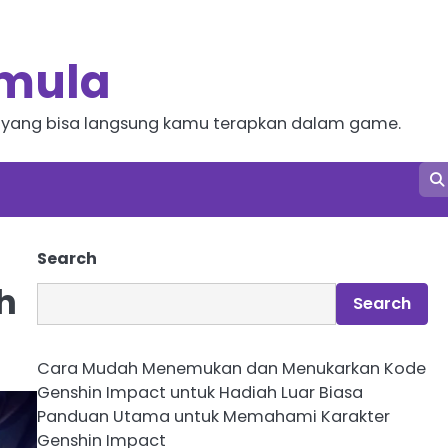
emula
onal yang bisa langsung kamu terapkan dalam game.
Search
h
Search
Cara Mudah Menemukan dan Menukarkan Kode
Genshin Impact untuk Hadiah Luar Biasa
Panduan Utama untuk Memahami Karakter
Genshin Impact