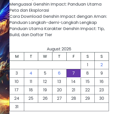
Menguasai Genshin Impact: Panduan Utama
Peta dan Eksplorasi
Cara Download Genshin Impact dengan Aman:
Panduan Langkah-demi-Langkah Lengkap
Panduan Utama Karakter Genshin Impact: Tip,
Build, dan Daftar Tier
August 2026
M
T
W
T
F
S
S
1
2
3
4
5
6
7
8
9
10
11
12
13
14
15
16
17
18
19
20
21
22
23
24
25
26
27
28
29
30
31