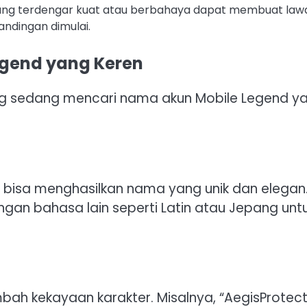
ng terdengar kuat atau berbahaya dapat membuat law
ndingan dimulai.
egend yang Keren
ang sedang mencari nama akun Mobile Legend y
bisa menghasilkan nama yang unik dan elegan
an bahasa lain seperti Latin atau Jepang unt
 kekayaan karakter. Misalnya, “AegisProtect