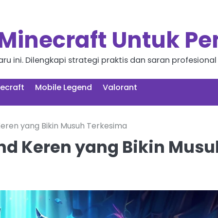
 Minecraft Untuk P
aru ini. Dilengkapi strategi praktis dan saran profesi
ecraft
Mobile Legend
Valorant
eren yang Bikin Musuh Terkesima
d Keren yang Bikin Musu