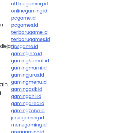
offlinegaming.id
onlinegaming.id
pcgame.id
in
pcgames.id
terbarugame.id
terbarugames.id
dieja
tipsgame.id
gaminginfo.id
gaminghemat.id
gamingmurni.id
gamingjurus.id
gamingmenu.id
ain
gamingasik.id
a
gamingahli.id
gamingarea.id
gamingzona.id
jurusgaming.id
menugaming.id
areagaming.id