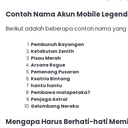
Contoh Nama Akun Mobile Legend
Berikut adalah beberapa contoh nama yang 
Pembunuh Bayangan
Ketakutan Zenith
Pisau Merah
Arcane Rogue
Pemenang Pusaran
Ksatria Bintang
hantu hantu
Pembawa malapetaka7
Penjaga Astral
Gelombang Neraka
Mengapa Harus Berhati-hati Mem