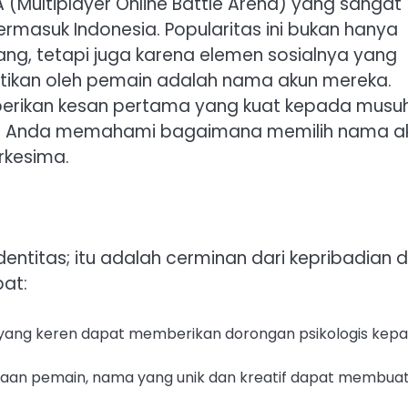
(Multiplayer Online Battle Arena) yang sangat
ermasuk Indonesia. Popularitas ini bukan hanya
g, tetapi juga karena elemen sosialnya yang
atikan oleh pemain adalah nama akun mereka.
erikan kesan pertama yang kuat kepada musu
antu Anda memahami bagaimana memilih nama a
rkesima.
entitas; itu adalah cerminan dari kepribadian 
at:
ang keren dapat memberikan dorongan psikologis kep
aan pemain, nama yang unik dan kreatif dapat membua