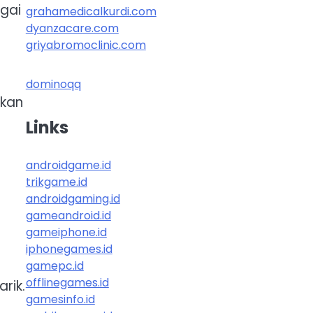
gai
grahamedicalkurdi.com
dyanzacare.com
griyabromoclinic.com
dominoqq
akan
Links
androidgame.id
trikgame.id
androidgaming.id
gameandroid.id
gameiphone.id
iphonegames.id
gamepc.id
offlinegames.id
arik.
gamesinfo.id