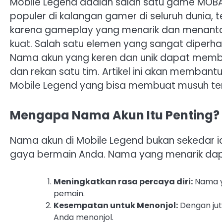
Mobile Legend adalah salah satu game MOBA 
populer di kalangan gamer di seluruh dunia, t
karena gameplay yang menarik dan menantan
kuat. Salah satu elemen yang sangat diperh
Nama akun yang keren dan unik dapat memb
dan rekan satu tim. Artikel ini akan memb
Mobile Legend yang bisa membuat musuh te
Mengapa Nama Akun Itu Penting?
Nama akun di Mobile Legend bukan sekedar id
gaya bermain Anda. Nama yang menarik dap
Meningkatkan rasa percaya diri:
Nama y
pemain.
Kesempatan untuk Menonjol:
Dengan jut
Anda menonjol.