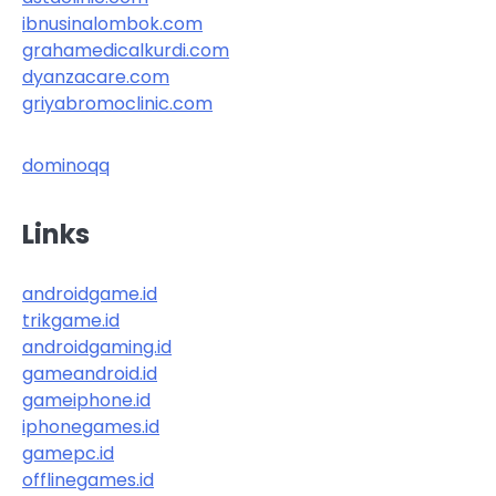
ibnusinalombok.com
grahamedicalkurdi.com
dyanzacare.com
griyabromoclinic.com
dominoqq
Links
androidgame.id
trikgame.id
androidgaming.id
gameandroid.id
gameiphone.id
iphonegames.id
gamepc.id
offlinegames.id