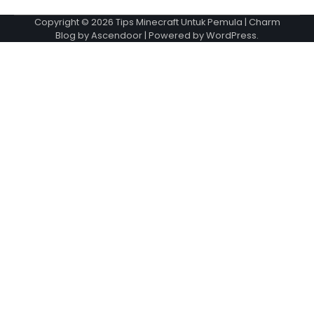
Copyright © 2026
Tips Minecraft Untuk Pemula
| Charm
Blog by
Ascendoor
| Powered by
WordPress
.