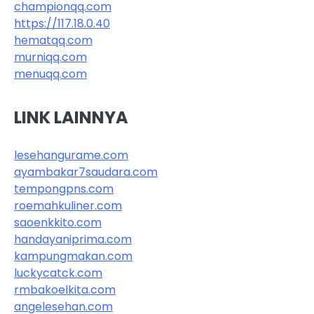
championqq.com
https://117.18.0.40
hematqq.com
murniqq.com
menuqq.com
LINK LAINNYA
lesehangurame.com
ayambakar7saudara.com
tempongpns.com
roemahkuliner.com
saoenkkito.com
handayaniprima.com
kampungmakan.com
luckycatck.com
rmbakoelkita.com
angelesehan.com