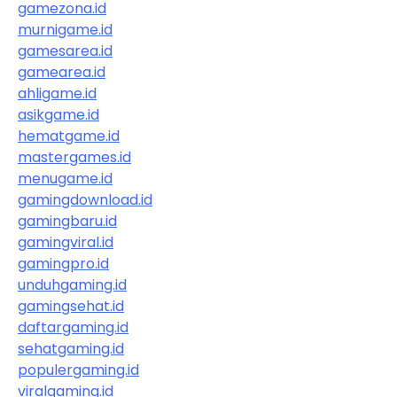
gamezona.id
murnigame.id
gamesarea.id
gamearea.id
ahligame.id
asikgame.id
hematgame.id
mastergames.id
menugame.id
gamingdownload.id
gamingbaru.id
gamingviral.id
gamingpro.id
unduhgaming.id
gamingsehat.id
daftargaming.id
sehatgaming.id
populergaming.id
viralgaming.id