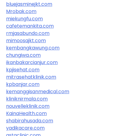
bluejasminejkt.com
Mrobak.com
miekungfu.com
cafetemankita.com
rmjasabundo.com
mimoosajkt.com
kembangkawung.com
chungiwa.com
ikanbakarcianjur.com
kpjisehat.com
mitrasehatklinik.com
kpbanjar.com
kemanggisanmedical.com
kliniknirmala.com
nouvelleklinik.com
KainaHealth.com
shabirahusada.com
yadikacare.com
astaclinic.com