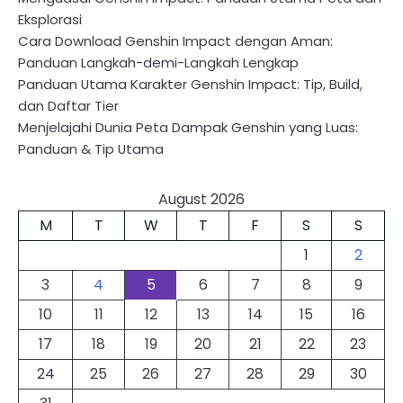
Eksplorasi
Cara Download Genshin Impact dengan Aman:
Panduan Langkah-demi-Langkah Lengkap
Panduan Utama Karakter Genshin Impact: Tip, Build,
dan Daftar Tier
Menjelajahi Dunia Peta Dampak Genshin yang Luas:
Panduan & Tip Utama
August 2026
M
T
W
T
F
S
S
1
2
3
4
5
6
7
8
9
10
11
12
13
14
15
16
17
18
19
20
21
22
23
24
25
26
27
28
29
30