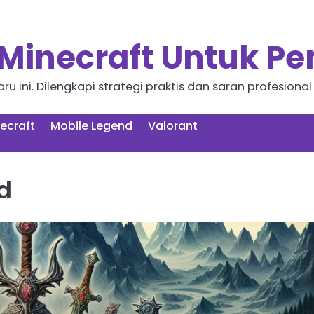
 Minecraft Untuk P
aru ini. Dilengkapi strategi praktis dan saran profesi
ecraft
Mobile Legend
Valorant
d