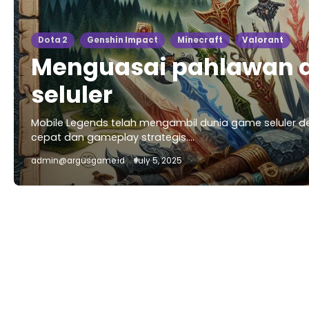
Dota 2
Genshin Impact
Minecraft
Valorant
Menguasai pahlawan d
seluler
Mobile Legends telah mengambil dunia game seluler 
cepat dan gameplay strategis.…
admin@argusgame.id
July 5, 2025