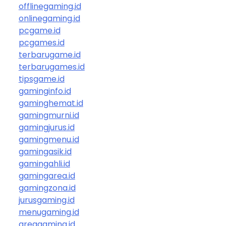
offlinegaming.id
onlinegaming.id
pcgame.id
pcgames.id
terbarugame.id
terbarugames.id
tipsgame.id
gaminginfo.id
gaminghemat.id
gamingmurni.id
gamingjurus.id
gamingmenu.id
gamingasik.id
gamingahli.id
gamingarea.id
gamingzona.id
jurusgaming.id
menugaming.id
areagaming.id