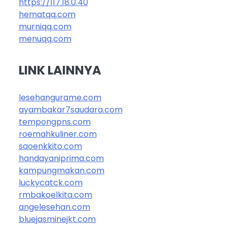
https://117.18.0.40
hematqq.com
murniqq.com
menuqq.com
LINK LAINNYA
lesehangurame.com
ayambakar7saudara.com
tempongpns.com
roemahkuliner.com
saoenkkito.com
handayaniprima.com
kampungmakan.com
luckycatck.com
rmbakoelkita.com
angelesehan.com
bluejasminejkt.com