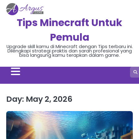
Skip
to
content
Tips Minecraft Untuk
Pemula
Upgrade skill kamu di Minecraft dengan Tips terbaru ini.
Dilengkapi strategi praktis dan saran profesional yang
bisa langsung kamu terapkan dalam game.
Day:
May 2, 2026