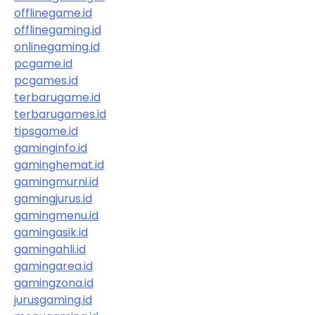
offlinegame.id
offlinegaming.id
onlinegaming.id
pcgame.id
pcgames.id
terbarugame.id
terbarugames.id
tipsgame.id
gaminginfo.id
gaminghemat.id
gamingmurni.id
gamingjurus.id
gamingmenu.id
gamingasik.id
gamingahli.id
gamingarea.id
gamingzona.id
jurusgaming.id