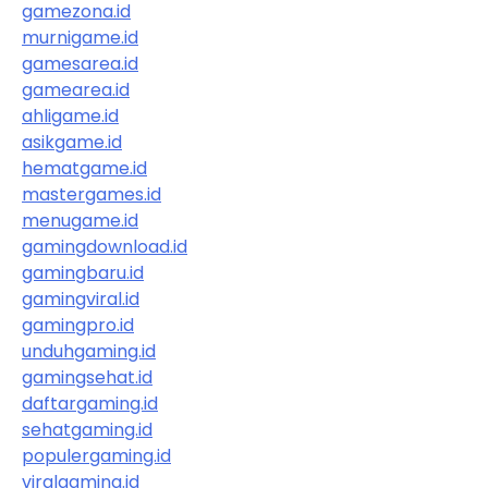
gamezona.id
murnigame.id
gamesarea.id
gamearea.id
ahligame.id
asikgame.id
hematgame.id
mastergames.id
menugame.id
gamingdownload.id
gamingbaru.id
gamingviral.id
gamingpro.id
unduhgaming.id
gamingsehat.id
daftargaming.id
sehatgaming.id
populergaming.id
viralgaming.id