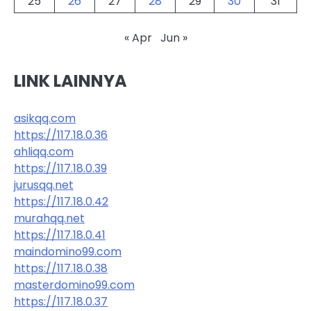
25
26
27
28
29
30
31
« Apr
Jun »
LINK LAINNYA
asikqq.com
https://117.18.0.36
ahliqq.com
https://117.18.0.39
jurusqq.net
https://117.18.0.42
murahqq.net
https://117.18.0.41
maindomino99.com
https://117.18.0.38
masterdomino99.com
https://117.18.0.37