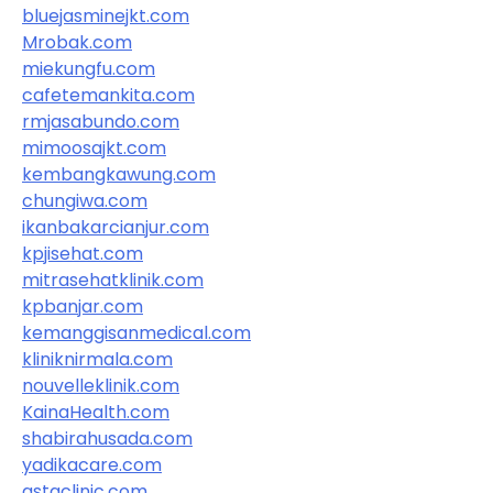
bluejasminejkt.com
Mrobak.com
miekungfu.com
cafetemankita.com
rmjasabundo.com
mimoosajkt.com
kembangkawung.com
chungiwa.com
ikanbakarcianjur.com
kpjisehat.com
mitrasehatklinik.com
kpbanjar.com
kemanggisanmedical.com
kliniknirmala.com
nouvelleklinik.com
KainaHealth.com
shabirahusada.com
yadikacare.com
astaclinic.com