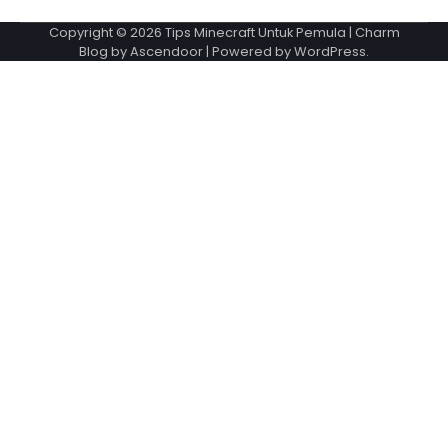
Copyright © 2026
Tips Minecraft Untuk Pemula
| Charm
Blog by
Ascendoor
| Powered by
WordPress
.