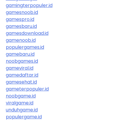
gamingterpopuler.id
gamesnoob.id
gamespro.id
gamesbaru.id
gamesdownload.id
gamenoob.id
populergames.id
gamebaru.id
noobgames.id
gameviral.id
gamedaftar.id
gamesehat.id
gameterpopuler.id
noobgame.id
viralgame.id
unduhgame.id
populergame.id