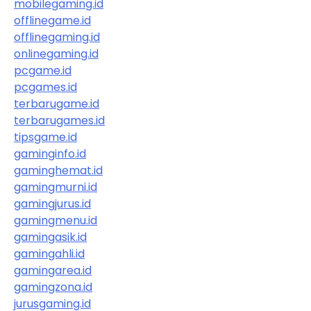
mobilegaming.id
offlinegame.id
offlinegaming.id
onlinegaming.id
pcgame.id
pcgames.id
terbarugame.id
terbarugames.id
tipsgame.id
gaminginfo.id
gaminghemat.id
gamingmurni.id
gamingjurus.id
gamingmenu.id
gamingasik.id
gamingahli.id
gamingarea.id
gamingzona.id
jurusgaming.id