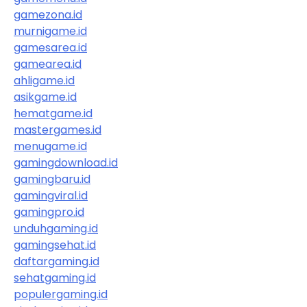
gamezona.id
murnigame.id
gamesarea.id
gamearea.id
ahligame.id
asikgame.id
hematgame.id
mastergames.id
menugame.id
gamingdownload.id
gamingbaru.id
gamingviral.id
gamingpro.id
unduhgaming.id
gamingsehat.id
daftargaming.id
sehatgaming.id
populergaming.id