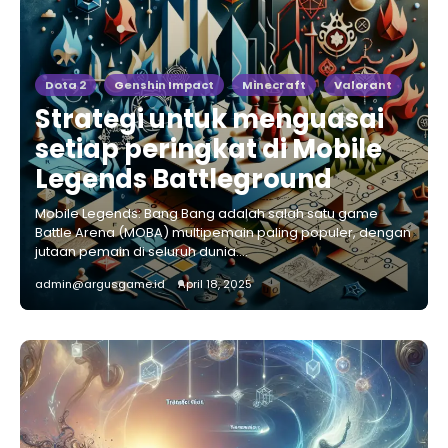
Dota 2
Genshin Impact
Minecraft
Valorant
Strategi untuk menguasai
setiap peringkat di Mobile
Legends Battleground
Mobile Legends: Bang Bang adalah salah satu game
Battle Arena (MOBA) multipemain paling populer, dengan
jutaan pemain di seluruh dunia.…
admin@argusgame.id
April 18, 2025