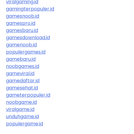
viralgaming.id
gamingterpopuler.id
gamesnoob.id
gamespro.id
gamesbaru.id
gamesdownload.id
gamenoob.id
populergames.id
gamebaru.id
noobgames.id
gameviral.id
gamedaftar.id
gamesehat.id
gameterpopuler.id
noobgame.id
viralgame.id
unduhgame.id
populergame.id