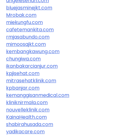
angelesehan.com
bluejasminejkt.com
Mrobak.com
miekungfu.com
cafetemankita.com
rmjasabundo.com
mimoosajkt.com
kembangkawung.com
chungiwa.com
ikanbakarcianjur.com
kpjisehat.com
mitrasehatklinik.com
kpbanjar.com
kemanggisanmedical.com
kliniknirmala.com
nouvelleklinik.com
KainaHealth.com
shabirahusada.com
yadikacare.com