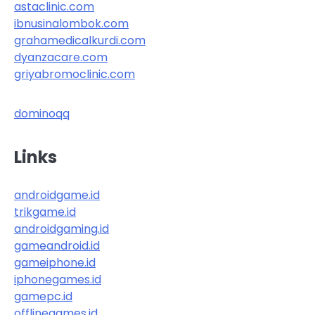
astaclinic.com
ibnusinalombok.com
grahamedicalkurdi.com
dyanzacare.com
griyabromoclinic.com
dominoqq
Links
androidgame.id
trikgame.id
androidgaming.id
gameandroid.id
gameiphone.id
iphonegames.id
gamepc.id
offlinegames.id