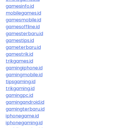
gamesinfo.id
mobilegames.id
gamesmobile.id
gamesoffline.id
gamesterbaru.id
gamestips.id
gameterbaru.id
gamestrik.id
trikgames.id
gamingiphone.id
gamingmobile.id
tipsgaming.id
trikgaming.id
gamingpc.id
gamingandroid.id
gamingterbaru.id
iphonegame.id
iphonegaming.id