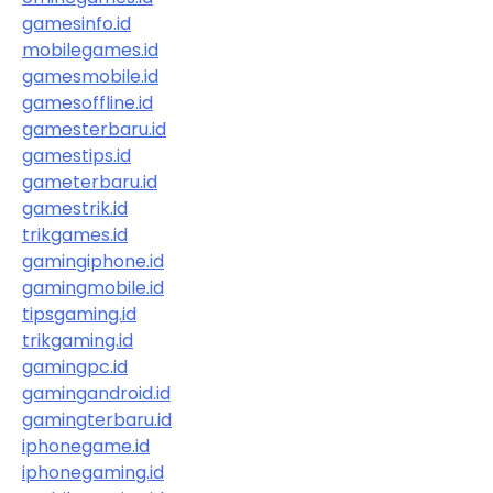
gamesinfo.id
mobilegames.id
gamesmobile.id
gamesoffline.id
gamesterbaru.id
gamestips.id
gameterbaru.id
gamestrik.id
trikgames.id
gamingiphone.id
gamingmobile.id
tipsgaming.id
trikgaming.id
gamingpc.id
gamingandroid.id
gamingterbaru.id
iphonegame.id
iphonegaming.id