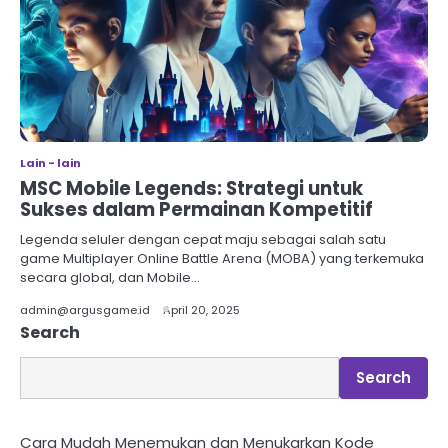
Lain - lain
MSC Mobile Legends: Strategi untuk
Sukses dalam Permainan Kompetitif
Legenda seluler dengan cepat maju sebagai salah satu
game Multiplayer Online Battle Arena (MOBA) yang terkemuka
secara global, dan Mobile…
admin@argusgame.id
April 20, 2025
Search
Search
Cara Mudah Menemukan dan Menukarkan Kode