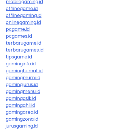
mobilegaming.id
offlinegame.id
offlinegaming.id
onlinegaming.id
pcgame.id
pcgames.id
terbarugame.id
terbarugames.id
tipsgame.id
gaminginfo.id
gaminghemat.id
gamingmurni.id
gamingjurus.id
gamingmenu.id
gamingasik.id
gamingahli.id
gamingarea.id
gamingzona.id
jurusgaming.id