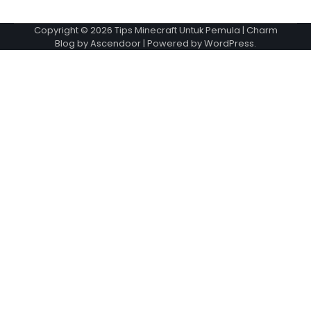
Copyright © 2026
Tips Minecraft Untuk Pemula
| Charm
Blog by
Ascendoor
| Powered by
WordPress
.