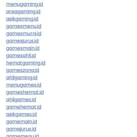
menugaming.id
areagaming.id
asikgaming.id
gamesmenu.id
gamesmurni.id
gamesjurus.id
gamesmain.id
gamesahli.id
hematgaming.id
gameszona.id
ahligaming.id
menugames.id
gameshemat.id
ahligames.id
gamehemat.id
asikgames.id
gamemain.id
gamejurus.id
gamemenu.id