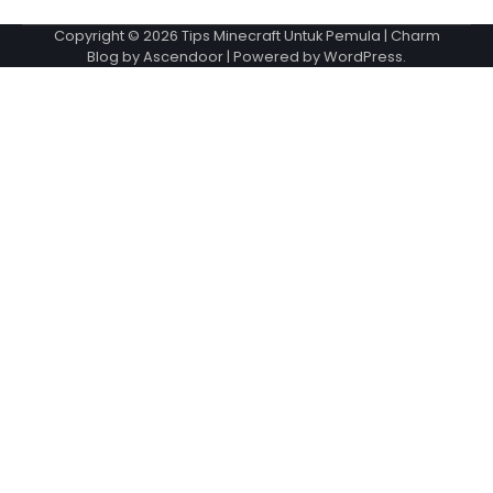
Copyright © 2026
Tips Minecraft Untuk Pemula
| Charm
Blog by
Ascendoor
| Powered by
WordPress
.