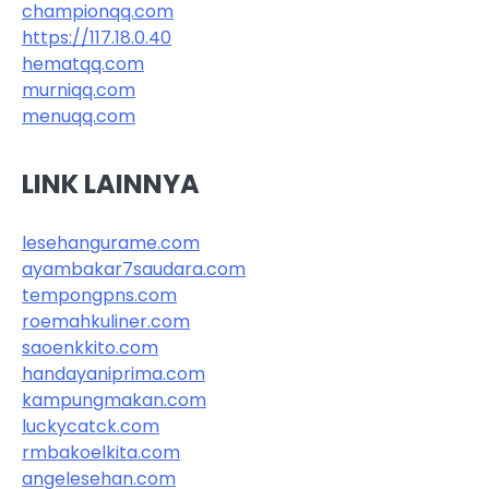
championqq.com
https://117.18.0.40
hematqq.com
murniqq.com
menuqq.com
LINK LAINNYA
lesehangurame.com
ayambakar7saudara.com
tempongpns.com
roemahkuliner.com
saoenkkito.com
handayaniprima.com
kampungmakan.com
luckycatck.com
rmbakoelkita.com
angelesehan.com