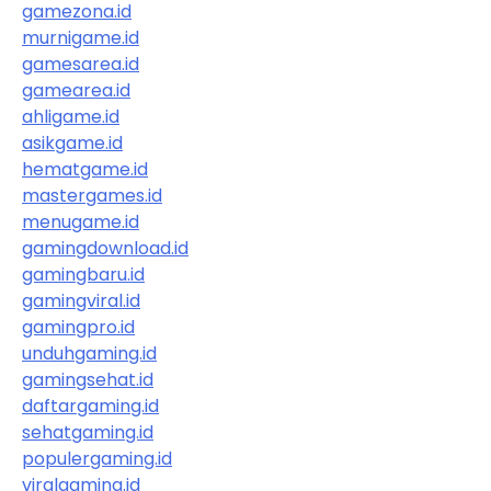
gamezona.id
murnigame.id
gamesarea.id
gamearea.id
ahligame.id
asikgame.id
hematgame.id
mastergames.id
menugame.id
gamingdownload.id
gamingbaru.id
gamingviral.id
gamingpro.id
unduhgaming.id
gamingsehat.id
daftargaming.id
sehatgaming.id
populergaming.id
viralgaming.id