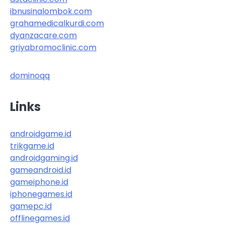
ibnusinalombok.com
grahamedicalkurdi.com
dyanzacare.com
griyabromoclinic.com
dominoqq
Links
androidgame.id
trikgame.id
androidgaming.id
gameandroid.id
gameiphone.id
iphonegames.id
gamepc.id
offlinegames.id