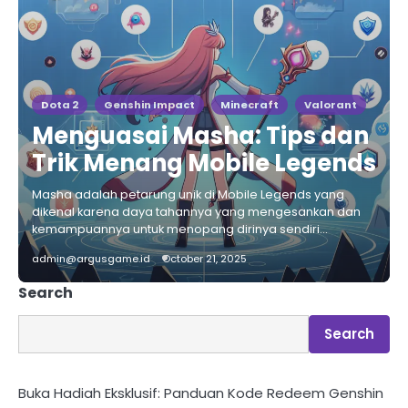
Dota 2
Genshin Impact
Minecraft
Valorant
Menguasai Masha: Tips dan
Trik Menang Mobile Legends
Masha adalah petarung unik di Mobile Legends yang
dikenal karena daya tahannya yang mengesankan dan
kemampuannya untuk menopang dirinya sendiri…
admin@argusgame.id
October 21, 2025
Search
Search
Buka Hadiah Eksklusif: Panduan Kode Redeem Genshin