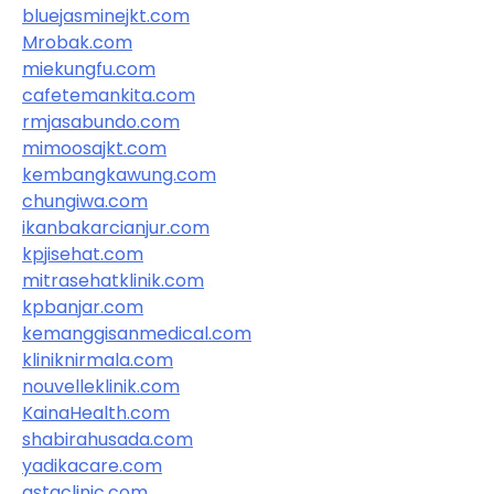
bluejasminejkt.com
Mrobak.com
miekungfu.com
cafetemankita.com
rmjasabundo.com
mimoosajkt.com
kembangkawung.com
chungiwa.com
ikanbakarcianjur.com
kpjisehat.com
mitrasehatklinik.com
kpbanjar.com
kemanggisanmedical.com
kliniknirmala.com
nouvelleklinik.com
KainaHealth.com
shabirahusada.com
yadikacare.com
astaclinic.com