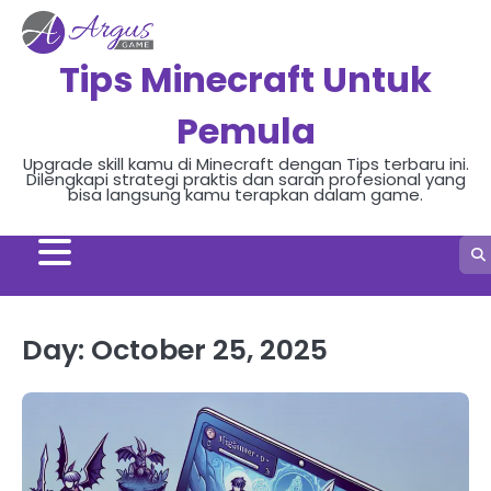
Skip
to
content
Tips Minecraft Untuk
Pemula
Upgrade skill kamu di Minecraft dengan Tips terbaru ini.
Dilengkapi strategi praktis dan saran profesional yang
bisa langsung kamu terapkan dalam game.
Day:
October 25, 2025