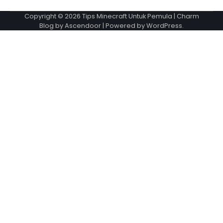
Copyright © 2026
Tips Minecraft Untuk Pemula
| Charm
Blog by
Ascendoor
| Powered by
WordPress
.