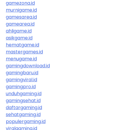
gamezona.id
murnigame.id
gamesarea.id
gamearea.id
ahligame.id
asikgame.id
hematgame.id
mastergames.id
menugame.id
gamingdownload.id
gamingbaru.id
gamingviral.id
gamingpro.id
unduhgaming.id
gamingsehat.id
daftargaming.id
sehatgaming.id
populergaming.id
viralgaming.id