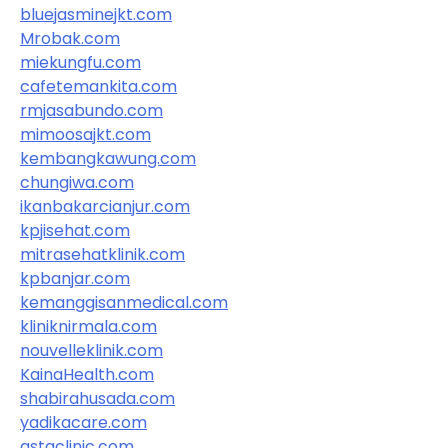
bluejasminejkt.com
Mrobak.com
miekungfu.com
cafetemankita.com
rmjasabundo.com
mimoosajkt.com
kembangkawung.com
chungiwa.com
ikanbakarcianjur.com
kpjisehat.com
mitrasehatklinik.com
kpbanjar.com
kemanggisanmedical.com
kliniknirmala.com
nouvelleklinik.com
KainaHealth.com
shabirahusada.com
yadikacare.com
astaclinic.com