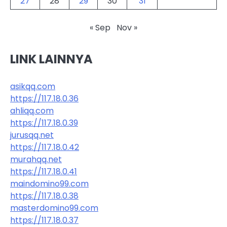
27
28
29
30
31
« Sep
Nov »
LINK LAINNYA
asikqq.com
https://117.18.0.36
ahliqq.com
https://117.18.0.39
jurusqq.net
https://117.18.0.42
murahqq.net
https://117.18.0.41
maindomino99.com
https://117.18.0.38
masterdomino99.com
https://117.18.0.37