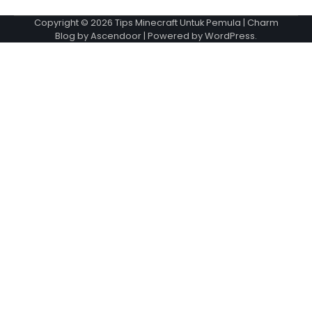
Copyright © 2026
Tips Minecraft Untuk Pemula
| Charm
Blog by
Ascendoor
| Powered by
WordPress
.