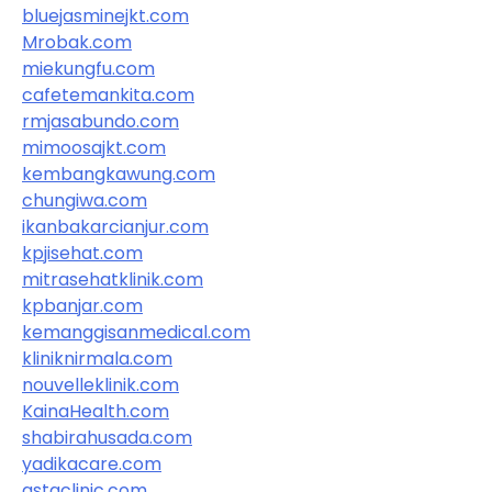
bluejasminejkt.com
Mrobak.com
miekungfu.com
cafetemankita.com
rmjasabundo.com
mimoosajkt.com
kembangkawung.com
chungiwa.com
ikanbakarcianjur.com
kpjisehat.com
mitrasehatklinik.com
kpbanjar.com
kemanggisanmedical.com
kliniknirmala.com
nouvelleklinik.com
KainaHealth.com
shabirahusada.com
yadikacare.com
astaclinic.com