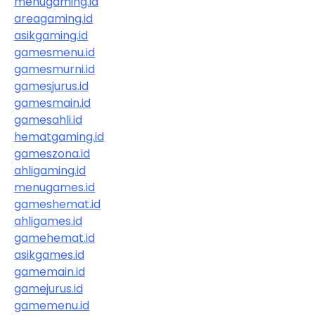
menugaming.id
areagaming.id
asikgaming.id
gamesmenu.id
gamesmurni.id
gamesjurus.id
gamesmain.id
gamesahli.id
hematgaming.id
gameszona.id
ahligaming.id
menugames.id
gameshemat.id
ahligames.id
gamehemat.id
asikgames.id
gamemain.id
gamejurus.id
gamemenu.id