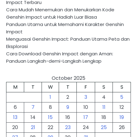
Impact Terbaru
Cara Mudah Menemukan dan Menukarkan Kode
Genshin Impact untuk Hadiah Luar Biasa
Panduan Utama untuk Memahami Karakter Genshin
Impact
Menguasai Genshin Impact: Panduan Utama Peta dan
Eksplorasi
Cara Download Genshin Impact dengan Aman:
Panduan Langkah-demi-Langkah Lengkap
October 2025
M
T
W
T
F
S
S
1
2
3
4
5
6
7
8
9
10
11
12
13
14
15
16
17
18
19
20
21
22
23
24
25
26