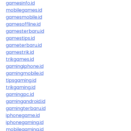
gamesinfo.id
mobilegames.id
gamesmobile.id
gamesoffline.id
gamesterbaru.id
gamestips.id
gameterbaru.id
gamestrik.id
trikgames.id
gamingiphone.id
gamingmobile.id
tipsgaming.id
trikgaming.id
gamingpc.id
gamingandroid.id
gamingterbaru.id
iphonegame.id
iphonegaming.id
mobilegaming.id