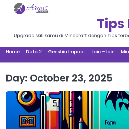
Skip
to
content
Tips
Upgrade skill kamu di Minecraft dengan Tips terb
Home
Dota 2
Genshin Impact
Lain – lain
Min
Day:
October 23, 2025