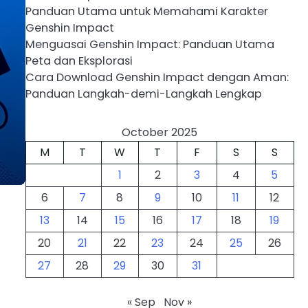
Panduan Utama untuk Memahami Karakter
Genshin Impact
Menguasai Genshin Impact: Panduan Utama
Peta dan Eksplorasi
Cara Download Genshin Impact dengan Aman:
Panduan Langkah-demi-Langkah Lengkap
October 2025
M
T
W
T
F
S
S
1
2
3
4
5
6
7
8
9
10
11
12
13
14
15
16
17
18
19
20
21
22
23
24
25
26
27
28
29
30
31
« Sep
Nov »