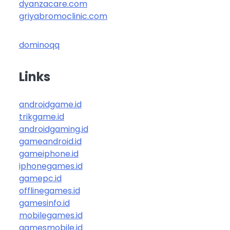
dyanzacare.com
griyabromoclinic.com
dominoqq
Links
androidgame.id
trikgame.id
androidgaming.id
gameandroid.id
gameiphone.id
iphonegames.id
gamepc.id
offlinegames.id
gamesinfo.id
mobilegames.id
gamesmobile.id